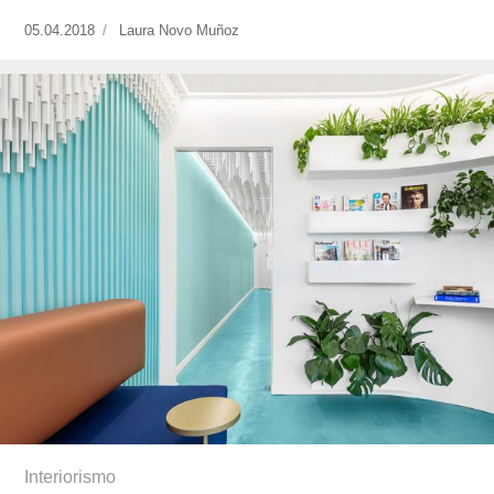
Publicado
05.04.2018
https://www.experimenta.es/author/laura-
Laura Novo Muñoz
el
novo-
munoz/
Interiorismo