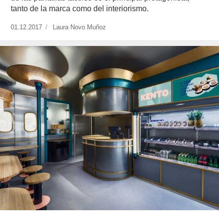
tanto de la marca como del interiorismo.
Publicado
01.12.2017
https://www.experimenta.es/author/laura-
Laura Novo Muñoz
el
novo-
munoz/