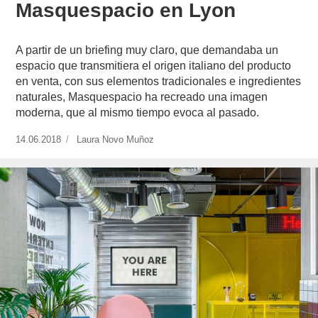
Masquespacio en Lyon
A partir de un briefing muy claro, que demandaba un
espacio que transmitiera el origen italiano del producto
en venta, con sus elementos tradicionales e ingredientes
naturales, Masquespacio ha recreado una imagen
moderna, que al mismo tiempo evoca al pasado.
Publicado
14.06.2018
https://www.experimenta.es/author/laura-
Laura Novo Muñoz
el
novo-
munoz/