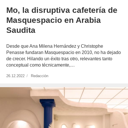
Mo, la disruptiva cafetería de
Masquespacio en Arabia
Saudita
Desde que Ana Milena Hernández y Christophe
Penasse fundaran Masquespacio en 2010, no ha dejado
de crecer. Hilando un éxito tras otro, relevantes tanto
conceptual como técnicamente,…
Publicado
26.12.2022
https://www.experimenta.es/author/redaccion/
Redacción
el