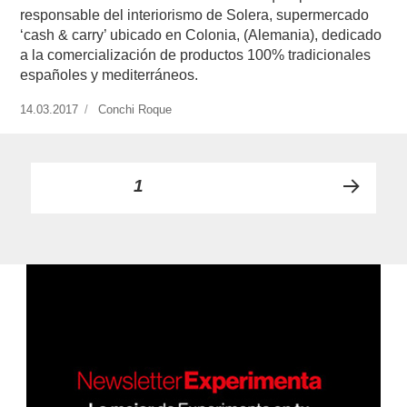
responsable del interiorismo de Solera, supermercado
‘cash & carry’ ubicado en Colonia, (Alemania), dedicado
a la comercialización de productos 100% tradicionales
españoles y mediterráneos.
Publicado
14.03.2017
https://www.experimenta.es/author/conchi-
Conchi Roque
el
roque/
Paginación
PÁGINA
1
PRÓ
de
XIMA
PÁGI
entradas
NA