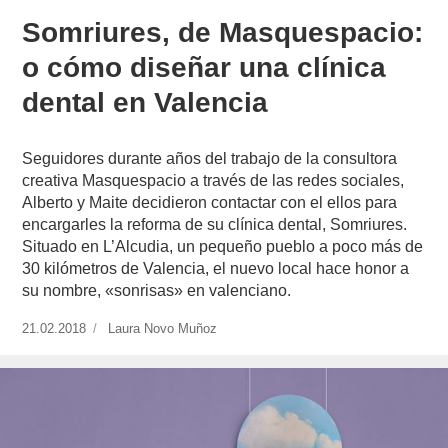
Somriures, de Masquespacio:
o cómo diseñar una clínica
dental en Valencia
Seguidores durante años del trabajo de la consultora
creativa Masquespacio a través de las redes sociales,
Alberto y Maite decidieron contactar con el ellos para
encargarles la reforma de su clínica dental, Somriures.
Situado en L’Alcudia, un pequeño pueblo a poco más de
30 kilómetros de Valencia, el nuevo local hace honor a
su nombre, «sonrisas» en valenciano.
Publicado
21.02.2018
https://www.experimenta.es/author/laura-
Laura Novo Muñoz
el
novo-
munoz/