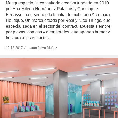
Masquespacio, la consultoría creativa fundada en 2010
por Ana Milena Hernández Palacios y Christophe
Penasse, ha diseñado la familia de mobiliario Arco para
Houtique. Un marca creada por Really Nice Things, que
especializada en el sector del contract, apuesta siempre
por piezas icónicas y atemporales, que aporten humor y
frescura a los espacios.
Publicado
12.12.2017
https://www.experimenta.es/author/laura-
Laura Novo Muñoz
el
novo-
munoz/