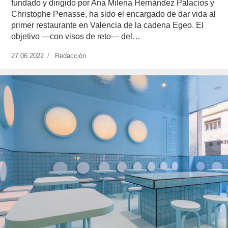
fundado y dirigido por Ana Milena Hernández Palacios y
Christophe Penasse, ha sido el encargado de dar vida al
primer restaurante en Valencia de la cadena Egeo. El
objetivo —con visos de reto— del…
Publicado
27.06.2022
https://www.experimenta.es/author/redaccion/
Redacción
el