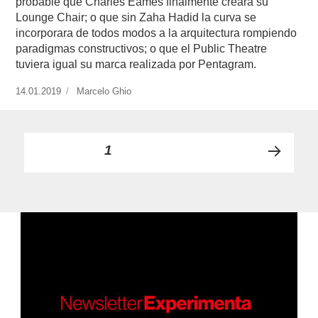
probable que Charles Eames finalmente creara su
Lounge Chair; o que sin Zaha Hadid la curva se
incorporara de todos modos a la arquitectura rompiendo
paradigmas constructivos; o que el Public Theatre
tuviera igual su marca realizada por Pentagram.
Publicado
14.01.2019
https://www.experimenta.es/author/marcelo-
Marcelo Ghio
el
ghio/
Paginación
PÁGINA
1
PRÓ
de
XIMA
PÁGI
entradas
NA