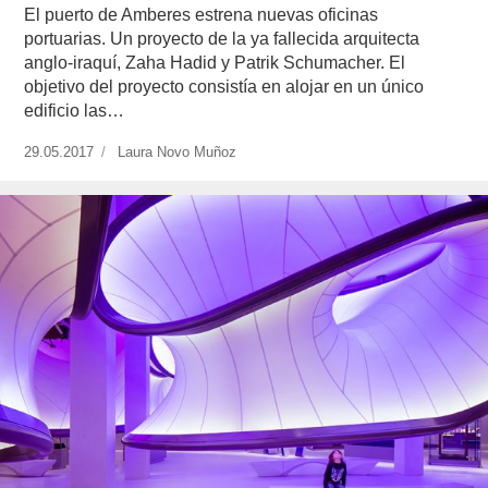
El puerto de Amberes estrena nuevas oficinas
portuarias. Un proyecto de la ya fallecida arquitecta
anglo-iraquí, Zaha Hadid y Patrik Schumacher. El
objetivo del proyecto consistía en alojar en un único
edificio las…
Publicado
29.05.2017
https://www.experimenta.es/author/laura-
Laura Novo Muñoz
el
novo-
munoz/