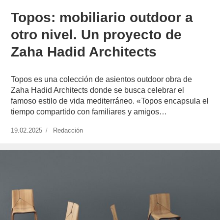
Topos: mobiliario outdoor a
otro nivel. Un proyecto de
Zaha Hadid Architects
Topos es una colección de asientos outdoor obra de
Zaha Hadid Architects donde se busca celebrar el
famoso estilo de vida mediterráneo. «Topos encapsula el
tiempo compartido con familiares y amigos…
Publicado
19.02.2025
https://www.experimenta.es/author/redaccion/
Redacción
el