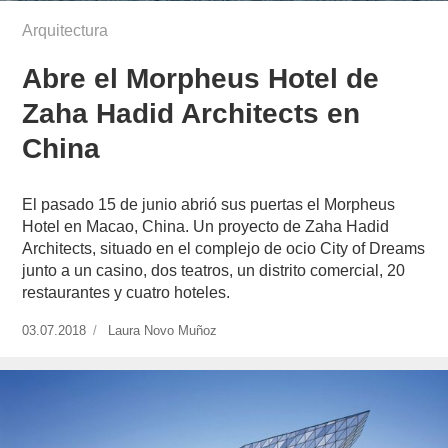
Arquitectura
Abre el Morpheus Hotel de
Zaha Hadid Architects en
China
El pasado 15 de junio abrió sus puertas el Morpheus
Hotel en Macao, China. Un proyecto de Zaha Hadid
Architects, situado en el complejo de ocio City of Dreams
junto a un casino, dos teatros, un distrito comercial, 20
restaurantes y cuatro hoteles.
Publicado
03.07.2018
https://www.experimenta.es/author/laura-
Laura Novo Muñoz
el
novo-
munoz/