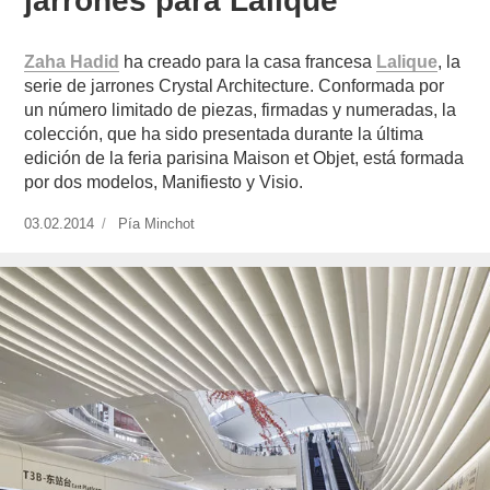
jarrones para Lalique
Zaha Hadid
ha creado para la casa francesa
Lalique
, la
serie de jarrones Crystal Architecture. Conformada por
un número limitado de piezas, firmadas y numeradas, la
colección, que ha sido presentada durante la última
edición de la feria parisina Maison et Objet, está formada
por dos modelos, Manifiesto y Visio.
Publicado
03.02.2014
https://www.experimenta.es/author/pia/
Pía Minchot
el