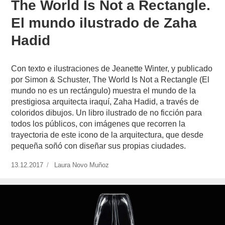
The World Is Not a Rectangle.
El mundo ilustrado de Zaha
Hadid
Con texto e ilustraciones de Jeanette Winter, y publicado
por Simon & Schuster, The World Is Not a Rectangle (El
mundo no es un rectángulo) muestra el mundo de la
prestigiosa arquitecta iraquí, Zaha Hadid, a través de
coloridos dibujos. Un libro ilustrado de no ficción para
todos los públicos, con imágenes que recorren la
trayectoria de este icono de la arquitectura, que desde
pequeña soñó con diseñar sus propias ciudades.
Publicado
13.12.2017
https://www.experimenta.es/author/laura-
Laura Novo Muñoz
el
novo-
munoz/