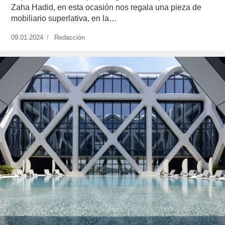
Zaha Hadid, en esta ocasión nos regala una pieza de
mobiliario superlativa, en la…
Publicado
09.01.2024
https://www.experimenta.es/author/redaccion/
Redacción
el