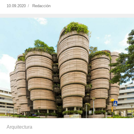
Publicado
10.09.2020
https://www.experimenta.es/author/redaccion/
Redacción
el
Arquitectura