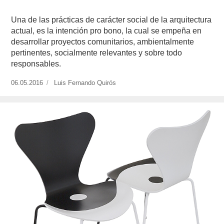
Una de las prácticas de carácter social de la arquitectura
actual, es la intención pro bono, la cual se empeña en
desarrollar proyectos comunitarios, ambientalmente
pertinentes, socialmente relevantes y sobre todo
responsables.
Publicado
06.05.2016
https://www.experimenta.es/author/luis-
Luis Fernando Quirós
el
fernando-
quiros/