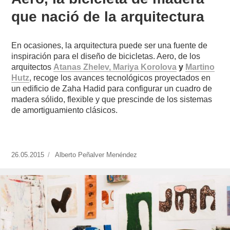
que nació de la arquitectura
En ocasiones, la arquitectura puede ser una fuente de
inspiración para el diseño de bicicletas. Aero, de los
arquitectos
Atanas Zhelev, Mariya Korolova
y
Martino
Hutz
, recoge los avances tecnológicos proyectados en
un edificio de Zaha Hadid para configurar un cuadro de
madera sólido, flexible y que prescinde de los sistemas
de amortiguamiento clásicos.
Publicado
26.05.2015
https://www.experimenta.es/author/alberto-
Alberto Peñalver Menéndez
el
penalver-
menendez/