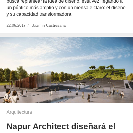
busca replantear la idea de diseño, esta vez llegando a
un público más amplio y con un mensaje claro: el diseño
y su capacidad transformadora.
Publicado
22.06.2017
https://www.experimenta.es/author/jazmin-
Jazmín Castresana
el
castresana/
Arquitectura
Napur Architect diseñará el