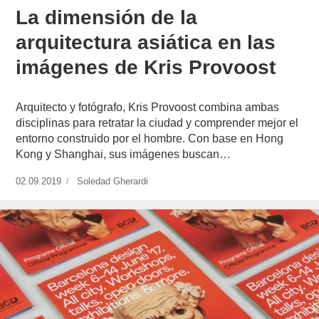
La dimensión de la
arquitectura asiática en las
imágenes de Kris Provoost
Arquitecto y fotógrafo, Kris Provoost combina ambas
disciplinas para retratar la ciudad y comprender mejor el
entorno construido por el hombre. Con base en Hong
Kong y Shanghai, sus imágenes buscan…
Publicado
02.09.2019
https://www.experimenta.es/author/soledad-
Soledad Gherardi
el
gherardi/