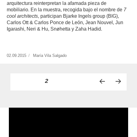
arquitectura reinterpretan la afamada pieza de
mobiliario. En la muestra, recogida bajo el nombre de
7
cool architects
, participan Bjarke Ingels group (BIG),
Carlos Ott & Carlos Ponce de León, Jean Nouvel, Jun
Igarashi, Neri & Hu, Snøhetta y Zaha Hadid.
Publicado
02.09.2015
https://www.experimenta.es/author/mariavila/
María Vila Salgado
el
Paginación
PÁGINA
2
PÁGI
PRÓ
de
NA
XIMA
ANT
PÁGI
entradas
ERIO
NA
R