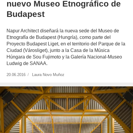
nuevo Museo Etnográfico de
Budapest
Napur Architect diseñará la nueva sede del Museo de
Etnografía de Budapest (Hungría), como parte del
Proyecto Budapest Liget, en el territorio del Parque de la
Ciudad (Városliget), junto a la Casa de la Música
Húngara de Sou Fujimoto y la Galería Nacional-Museo
Ludwig de SANAA.
Publicado
20.06.2016
https://www.experimenta.es/author/laura-
Laura Novo Muñoz
el
novo-
munoz/