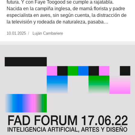
futura. Y con Faye Toogood se cumple a rajatabla.
Nacida en la campiña inglesa, de mamá florista y padre
especialista en aves, sin según cuenta, la distracción de
la televisión y rodeada de naturaleza, pasaba…
Publicado
10.01.2025
https://www.experimenta.es/author/lujan-
Luján Cambariere
el
cambariere/