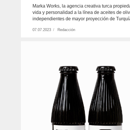
Marka Works, la agencia creativa turca propied
vida y personalidad a la línea de aceites de ol
independientes de mayor proyección de Turquí
Publicado
07.07.2023
https://www.experimenta.es/author/redaccio
Redacción
el