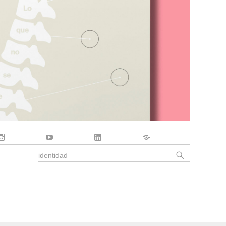
Instagram
YouTube
LinkedIn
Contacto
BUSCA
Buscar
por: