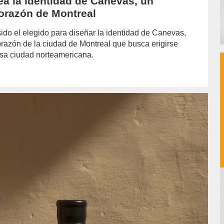
ea la identidad de Canevas, un
corazón de Montreal
ido el elegido para diseñar la identidad de Canevas,
orazón de la ciudad de Montreal que busca erigirse
mosa ciudad norteamericana.
n/