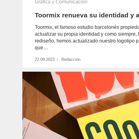
Gráfica y Comunicación
Toormix renueva su identidad y
Toormix, el famoso estudio barcelonés propied
actualizar su propia identidad y como siempre, 
rediseño, hemos actualizado nuestro logotipo pa
que…
Publicado
22.09.2023
https://www.experimenta.es/author/redaccio
Redacción
el