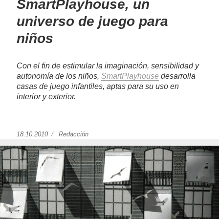
SmartPlayhouse, un
universo de juego para
niños
Con el fin de estimular la imaginación, sensibilidad y
autonomía de los niños,
SmartPlayhouse
desarrolla
casas de juego infantiles, aptas para su uso en
interior y exterior.
Publicado
18.10.2010
https://www.experimenta.es/author/redaccion/
Redacción
el