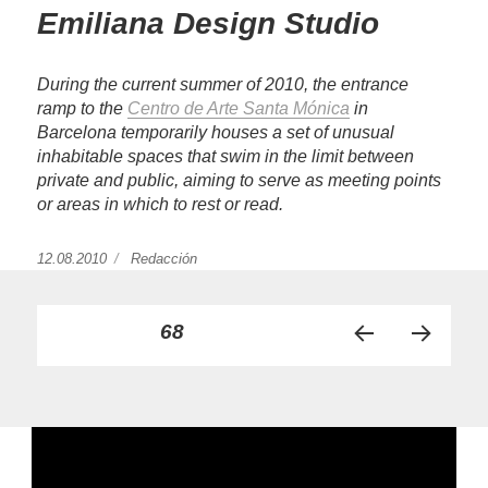
Emiliana Design Studio
During the current summer of 2010, the entrance
ramp to the
Centro de Arte Santa Mónica
in
Barcelona temporarily houses a set of unusual
inhabitable spaces that swim in the limit between
private and public, aiming to serve as meeting points
or areas in which to rest or read.
Publicado
12.08.2010
https://www.experimenta.es/author/redaccion/
Redacción
el
Paginación
PÁGINA
68
PÁGI
PRÓ
de
NA
XIMA
ANT
PÁGI
entradas
ERIO
NA
R