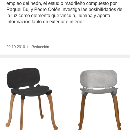
empleo del neón, el estudio madrileño compuesto por
Raquel Buj y Pedro Colón investiga las posibilidades de
la luz como elemento que vincula, ilumina y aporta
información tanto en exterior e interior.
Publicado
29.10.2010
https://www.experimenta.es/author/redaccion/
Redacción
el