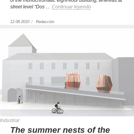
of the monochromatic eight-floor building, whereas at
street level “Dos …
Continuar leyendo
«New Casa Camper H
Publicado
12.08.2010
https://www.experimenta.es/author/redaccion/
Redacción
el
Industrial
The summer nests of the