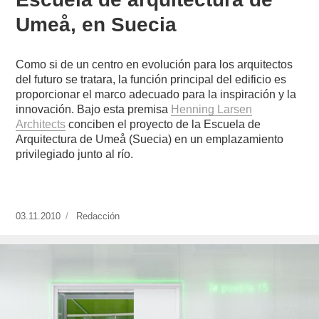
Umeå, en Suecia
Como si de un centro en evolución para los arquitectos
del futuro se tratara, la función principal del edificio es
proporcionar el marco adecuado para la inspiración y la
innovación. Bajo esta premisa
Henning Larsen
Architects
conciben el proyecto de la Escuela de
Arquitectura de Umeå (Suecia) en un emplazamiento
privilegiado junto al río.
Publicado
03.11.2010
https://www.experimenta.es/author/redaccion/
Redacción
el