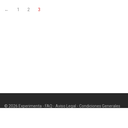
←
1
2
3
© 2026 Experimenta -
FAQ
-
Aviso Legal
-
Condiciones Generales
de Uso y Venta
-
Politica de privacidad
-
Política de cookies
-
Contacto
-
Contacto de seguridad a efectos GPSR