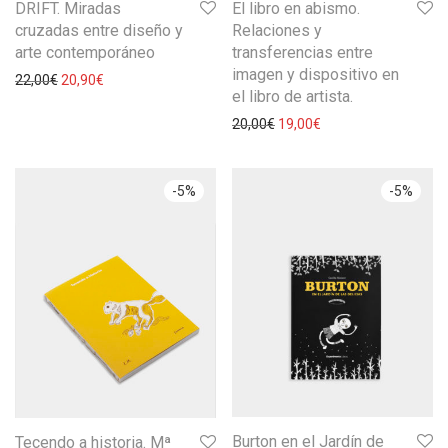
DRIFT. Miradas
El libro en abismo.
cruzadas entre diseño y
Relaciones y
arte contemporáneo
transferencias entre
imagen y dispositivo en
22,00
€
20,90
€
el libro de artista.
20,00
€
19,00
€
-
5
%
-
5
%
Burton en el Jardín de
Tecendo a historia. Mª