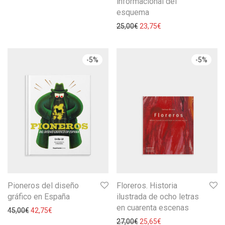
informacional del
esquema
25,00
€
23,75
€
-
5
%
-
5
%
Pioneros del diseño
Floreros. Historia
gráfico en España
ilustrada de ocho letras
en cuarenta escenas
45,00
€
42,75
€
27,00
€
25,65
€