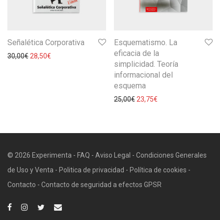
Señalética Corporativa
Esquematismo. La
eficacia de la
30,00
€
28,50
€
simplicidad. Teoría
informacional del
esquema
25,00
€
23,75
€
© 2026 Experimenta -
FAQ
-
Aviso Legal
-
Condiciones Generales
de Uso y Venta
-
Politica de privacidad
-
Política de cookies
-
Contacto
-
Contacto de seguridad a efectos GPSR