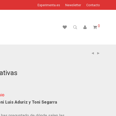
Experimenta.es
Newsletter
Contacto
0
ativas
sio
ni Luis Aduriz
y
Toni Segarra
 has preguntado de dónde salen las