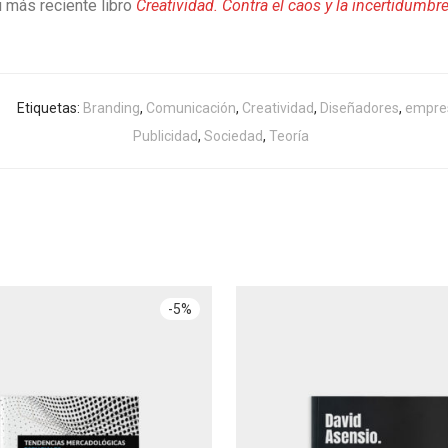
u más reciente libro
Creatividad. Contra el caos y la incertidumbr
Etiquetas:
Branding
,
Comunicación
,
Creatividad
,
Diseñadores
,
empre
Publicidad
,
Sociedad
,
Teoría
-
5
%