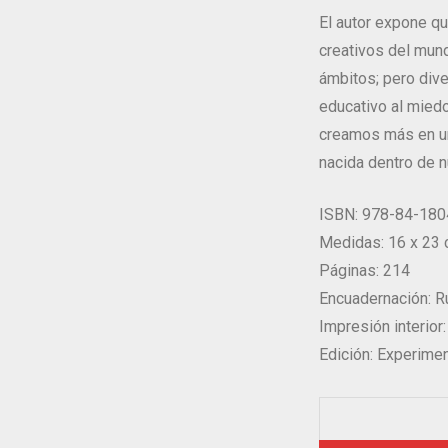
El autor expone q
creativos del mund
ámbitos; pero div
educativo al miedo
creamos más en un
nacida dentro de n
ISBN: 978-84-180
Medidas: 16 x 23
Páginas: 214
Encuadernación: R
Impresión interior
Edición: Experime