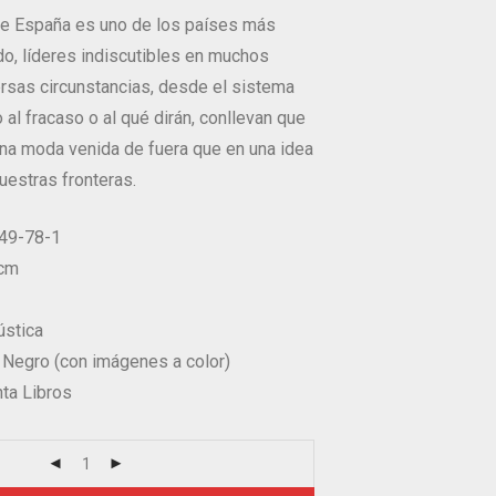
ue España es uno de los países más
o, líderes indiscutibles en muchos
ersas circunstancias, desde el sistema
 al fracaso o al qué dirán, conllevan que
a moda venida de fuera que en una idea
uestras fronteras.
49-78-1
 cm
ústica
: Negro (con imágenes a color)
nta Libros