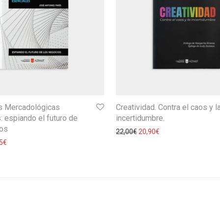
s Mercadológicas
Creatividad. Contra el caos y l
: espiando el futuro de
incertidumbre.
ios
22,00
€
20,90
€
5
€