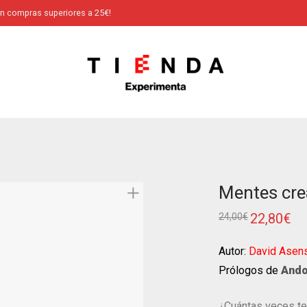
en compras superiores a 25€!
Mentes cre
22,80
€
24,00
€
Autor:
David Asen
Prólogos de
Ando
¿Cuántas veces te