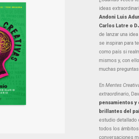
ideas extraordina
Andoni Luis Adur
Carlos Latre o D
de lanzar una idea
se inspiran para t
como país si rea
mismos y, con ello
muchas preguntas p
En
Mentes Creativa
extraordinario
, Da
pensamientos y 
brillantes del pa
estudio detallado d
todos los ámbitos 
conversaciones ma