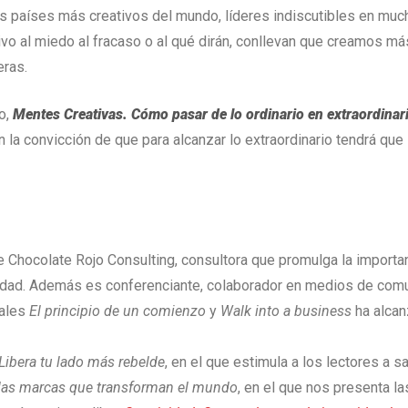
s países más creativos del mundo, líderes indiscutibles en muc
ivo al miedo al fracaso o al qué dirán, conllevan que creamos m
eras.
vo,
Mentes Creativas. Cómo pasar de lo ordinario en extraordinar
n la convicción de que para alcanzar lo extraordinario tendrá que s
 Chocolate Rojo Consulting, consultora que promulga la importanc
edad. Además es conferenciante, colaborador en medios de comu
tales
El principio de un comienzo
y
Walk into a business
ha alcan
 Libera tu lado más rebelde
, en el que estimula a los lectores a 
las marcas que transforman el mundo
, en el que nos presenta l