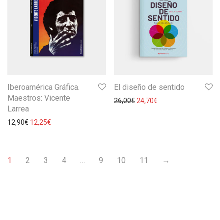
Iberoamérica Gráfica.
El diseño de sentido
Maestros: Vicente
26,00
€
24,70
€
Larrea
12,90
€
12,25
€
1
2
3
4
…
9
10
11
→