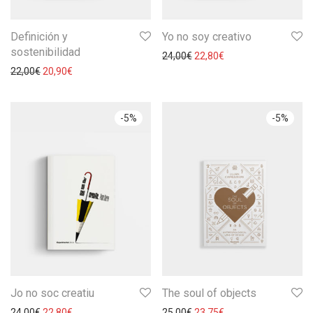
Definición y
Yo no soy creativo
sostenibilidad
24,00
€
22,80
€
22,00
€
20,90
€
-
5
%
-
5
%
Jo no soc creatiu
The soul of objects
24,00
€
22,80
€
25,00
€
23,75
€