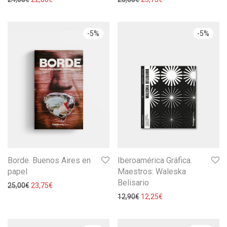
-
5
%
-
5
%
Borde. Buenos Aires en
Iberoamérica Gráfica.
papel
Maestros: Waleska
Belisario
25,00
€
23,75
€
12,90
€
12,25
€