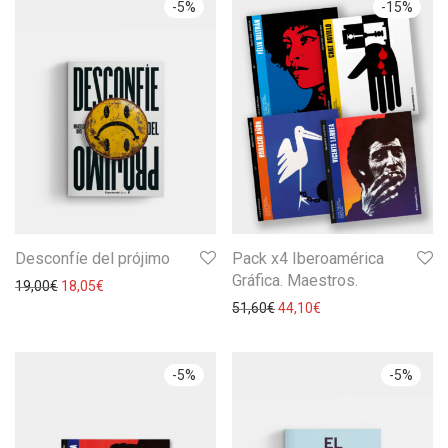
-
5
%
-
15
%
Desconfíe del prójimo
Pack x4 Iberoamérica
Gráfica. Maestros.
19,00
€
18,05
€
51,60
€
44,10
€
-
5
%
-
5
%