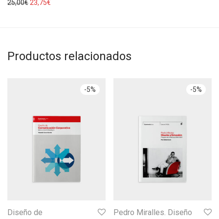
25,00
€
23,75
€
Productos relacionados
-
5
%
-
5
%
Diseño de
Pedro Miralles. Diseño