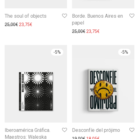
The soul of objects
Borde. Buenos Aires en
papel
25,00
€
23,75
€
25,00
€
23,75
€
-
5
%
-
5
%
Iberoamérica Gráfica.
Desconfíe del prójimo
Maestros: Waleska
19,00
€
18,05
€