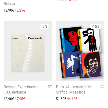
Belisario
12,90
€
12,25
€
-
5
%
-
15
%
Revista Experimenta
Pack x4 Iberoamérica
103. Invisible
Gráfica. Maestros.
18,90
€
17,95
€
51,60
€
44,10
€