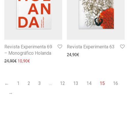
Revista Experimenta 69
Revista Experimenta 63
– Monográfico Holanda
24,90
€
24,90
€
10,90
€
←
1
2
3
…
12
13
14
15
16
→