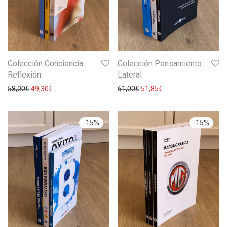
Colección Conciencia:
Colección Pensamiento
Reflexión
Lateral
58,00
€
49,30
€
61,00
€
51,85
€
-
15
%
-
15
%