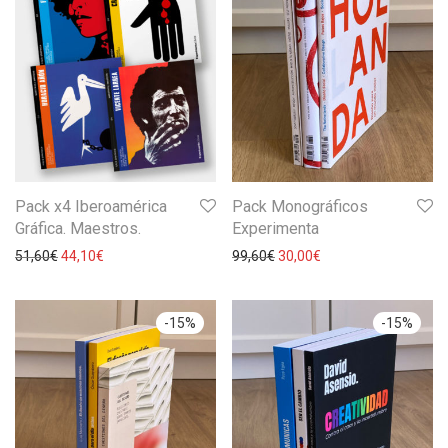
Pack x4 Iberoamérica
Pack Monográficos
Gráfica. Maestros.
Experimenta
51,60
€
44,10
€
99,60
€
30,00
€
-
15
%
-
15
%