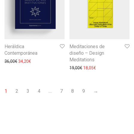
Heráldica
Meditaciones de
Contemporánea
diseño – Design
Meditations
36,00
€
34,20
€
19,00
€
18,05
€
1
2
3
4
…
7
8
9
→