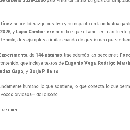
de diseño 2026-2030
para América Latina surgida del simposio
rtínez
sobre liderazgo creativo y su impacto en la industria gas
 2026
; y
Luján Cambariere
nos dice que el amor es más fuerte y
atemala
, dos ejemplos a imitar cuando de gestiones que sostienen
 Experimenta
, de
144 páginas
, trae además las secciones
Foc
ontenido, que incluye textos de
Eugenio Vega
,
Rodrigo Martí
ández Gago,
y
Borja Piñeiro
.
rofundamente humano: lo que sostiene, lo que conecta, lo que per
 veces olvidada— del diseño.
 se mira.