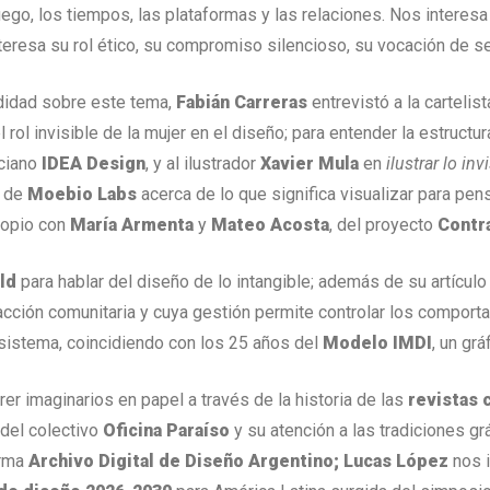
juego, los tiempos, las plataformas y las relaciones. Nos inter
eresa su rol ético, su compromiso silencioso, su vocación de se
ndidad sobre este tema,
Fabián Carreras
entrevistó a la cartelis
 rol invisible de la mujer en el diseño; para entender la estructu
rciano
IDEA Design
, y al ilustrador
Xavier Mula
en
ilustrar lo inv
, de
Moebio Labs
acerca de lo que significa visualizar para pensa
ropio con
María Armenta
y
Mateo Acosta
, del proyecto
Contr
ld
para hablar del diseño de lo intangible; además de su artícul
racción comunitaria y cuya gestión permite controlar los compor
sistema, coincidiendo con los 25 años del
Modelo IMDI
, un gr
rrer imaginarios en papel a través de la historia de las
revistas 
 del colectivo
Oficina Paraíso
y su atención a las tradiciones gr
orma
Archivo Digital de Diseño Argentino; Lucas López
nos i