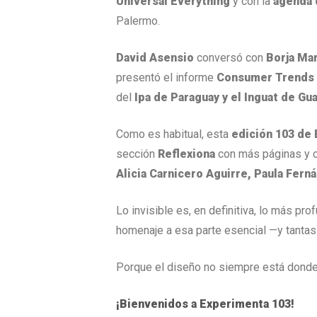
Universal Everything
y con la
agenda 
Palermo.
David Asensio
conversó con
Borja Ma
presentó el informe
Consumer Trends
del
Ipa de Paraguay y el Inguat de Gu
Como es habitual, esta
edición 103 de
sección
Reflexiona
con más páginas y c
Alicia Carnicero Aguirre,
Paula Fern
Lo invisible es, en definitiva, lo más p
homenaje a esa parte esencial —y tantas
Porque el diseño no siempre está donde
¡Bienvenidos a Experimenta 103!