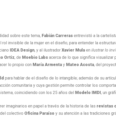
ndidad sobre este tema,
Fabián Carreras
entrevistó a la cartelis
 rol invisible de la mujer en el diseño; para entender la estructu
rciano
IDEA Design
, y al ilustrador
Xavier Mula
en
ilustrar lo inv
go Ortiz
, de
Moebio Labs
acerca de lo que significa visualizar p
acer lo propio con
María Armenta
y
Mateo Acosta
, del proyec
ld
para hablar de el diseño de lo intangible; además de su artíc
racción comunitaria y cuya gestión permite controlar los compor
sistema
, coincidiendo con los 25 años del
Modelo IMDI
, un grá
rrer imaginarios en papel a través de la historia de las
revistas 
 del colectivo
Oficina Paraíso
y su atención a las tradiciones gr