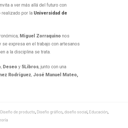
nvita a ver más allá del futuro con
 realizado por la
Universidad de
tronómica;
Miguel Zorraquino
nos
 se expresa en el trabajo con artesanos
 a la disciplina se trata.
o
,
Deseo
y
5Libros
, junto con una
nez Rodríguez
,
José Manuel Mateo,
,
Diseño de producto
,
Diseño gráfico
,
diseño social
,
Educación
,
eoría