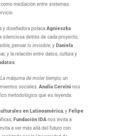
esa como mediación entre sistemas
rvicio.
ta y diseñadora polaca
Agnieszka
ra silenciosa detrás de cada proyecto,
isible, pensar lo invisible
; y
Daniela
r, y la relación entre datos, cultura y
adatos
.
o
La máquina de moler tiempo
, un
tamientos sociales.
Analía Cervini
nos
áfico metodológico que es leyenda.
culturales en Latinoamérica
; y
Felipe
áficas;
Fundación IDA
nos invita a
nvita a ver más allá del futuro con