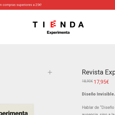
en compras superiores a 25€!
Revista Exp
17,95
€
18,90
€
Diseño Invisible
Hablar de “Diseño i
ausencia, sino a l