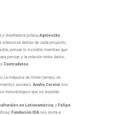
ta y diseñadora polaca
Agnieszka
ra silenciosa detrás de cada proyecto,
isible, pensar lo invisible
; mientras que
ara pensar, y la relación entre datos,
to
Contradatos
.
ulo
La máquina de moler tiempo
, un
tamientos sociales.
Analía Cervini
nos
fico metodológico que es leyenda.
culturales en Latinoamérica
; y
Felipe
áficas;
Fundación IDA
nos invita a