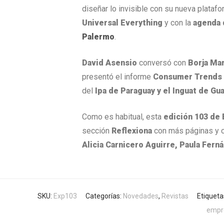
diseñar lo invisible con su nueva plataf
Universal Everything
y con la
agenda 
Palermo
.
David Asensio
conversó con
Borja Ma
presentó el informe
Consumer Trends
del
Ipa de Paraguay y el Inguat de Gu
Como es habitual, esta
edición 103 de
sección
Reflexiona
con más páginas y c
Alicia Carnicero Aguirre,
Paula Fern
SKU:
Exp103
Categorías:
Novedades
,
Revistas
Etiqueta
empr