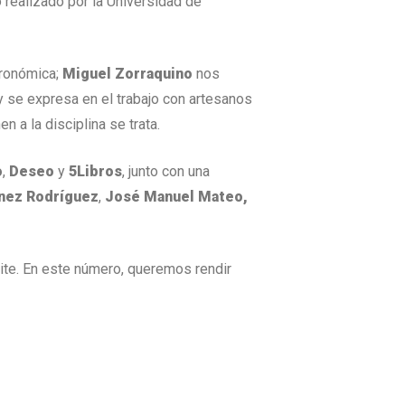
 realizado por la Universidad de
tronómica;
Miguel Zorraquino
nos
 se expresa en el trabajo con artesanos
 a la disciplina se trata.
o
,
Deseo
y
5Libros
, junto con una
nez Rodríguez
,
José Manuel Mateo,
mite. En este número, queremos rendir