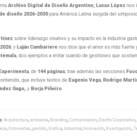
orma
Archivo Digital de Diseño Argentino; Lucas López
nos i
de diseño 2026-2030
para América Latina surgida del simposio
rtínez
sobre liderazgo creativo y su impacto en la industria gas
 2026
; y
Luján Cambariere
nos dice que el amor es más fuerte y
atemala
, dos ejemplos a imitar cuando de gestiones que sostienen
 Experimenta
, de
144 páginas
, trae además las secciones
Foc
ontenido, que incluye textos de
Eugenio Vega
,
Rodrigo Martí
ández Gago,
y
Borja Piñeiro
.
s:
Arquitectura
,
artesanía
,
Branding
,
Comunicación
,
Diseño Corporativo
esa
,
Entrevistas
,
gestión
,
Gráfica
,
Industrial
,
Innovación
,
Investigación
,
T