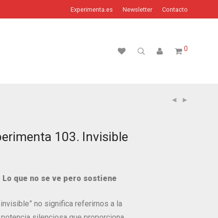
Experimenta.es
Newsletter
Contacto
0
erimenta 103. Invisible
. Lo que no se ve pero sostiene
nvisible” no significa referirnos a la
a potencia silenciosa que proporciona.