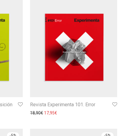
sición
Revista Experimenta 101. Error
18,90
€
17,95
€
-
5
%
-
5
%