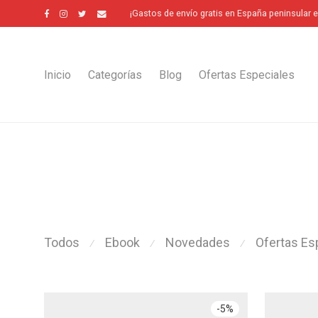
¡Gastos de envío gratis en España peninsular 
Inicio
Categorías
Blog
Ofertas Especiales
Todos
Ebook
Novedades
Ofertas Es
⁄
⁄
⁄
-
5
%