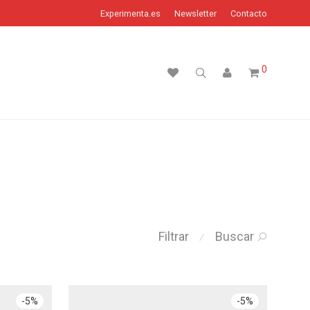
Experimenta.es
Newsletter
Contacto
0
Filtrar
Buscar
⁄
-
5
%
-
5
%