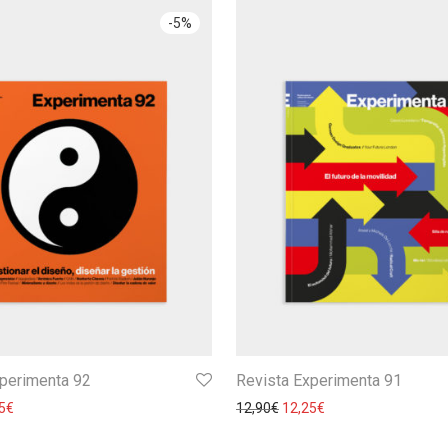
-
5
%
xperimenta 92
Revista Experimenta 91
5
€
12,90
€
12,25
€