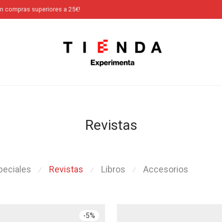
en compras superiores a 25€!
Revistas
peciales
Revistas
Libros
Accesorios
⁄
⁄
⁄
-
5
%