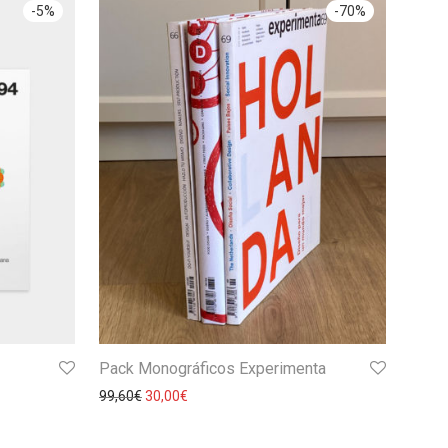
-
5
%
-
70
%
Pack Monográficos Experimenta
99,60
€
30,00
€