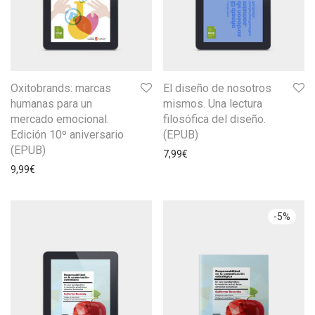
Oxitobrands: marcas
El diseño de nosotros
humanas para un
mismos. Una lectura
mercado emocional.
filosófica del diseño.
Edición 10º aniversario
(EPUB)
(EPUB)
7,99
€
9,99
€
-
5
%