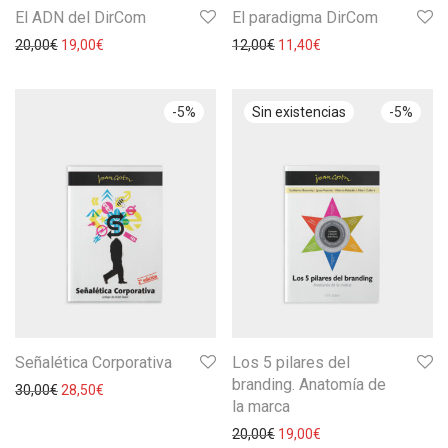
El ADN del DirCom
El paradigma DirCom
20,00
€
19,00
€
12,00
€
11,40
€
-
5
%
-
5
%
Señalética Corporativa
Los 5 pilares del
branding. Anatomía de
30,00
€
28,50
€
la marca
20,00
€
19,00
€