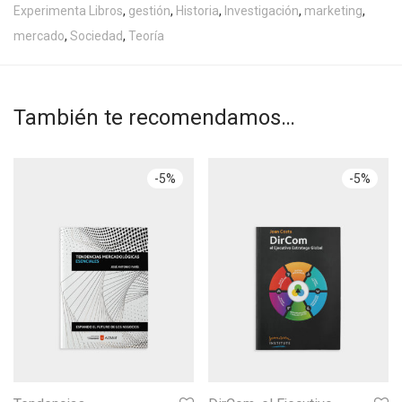
Experimenta Libros
,
gestión
,
Historia
,
Investigación
,
marketing
,
mercado
,
Sociedad
,
Teoría
También te recomendamos…
-
5
%
-
5
%