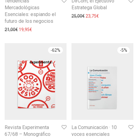
Tendencias
DirCom, el Ejecutivo
Mercadológicas
Estratega Global
Esenciales: espiando el
25,00
€
23,75
€
futuro de los negocios
21,00
€
19,95
€
-
62
%
-
5
%
Revista Experimenta
La Comunicación · 10
67/68 – Monográfico
voces esenciales