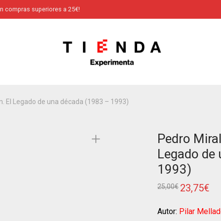
en compras superiores a 25€!
ón. El Legado de una década (1983 – 1993)
Pedro Miral
Legado de 
1993)
23,75
€
25,00
€
Autor:
Pilar Mellad