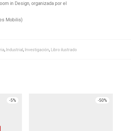
oom in Design, organizada por el
es Mobilis)
ria
,
Industrial
,
Investigación
,
Libro ilustrado
-
5
%
-
50
%