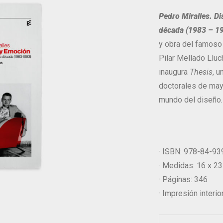
Pedro Miralles. D
década (1983 – 1
y obra del famoso 
Pilar Mellado Lluc
inaugura
Thesis
, u
doctorales de mayo
mundo del diseño.
· ISBN: 978-84-9
· Medidas: 16 x 2
· Páginas: 346
· Impresión interior