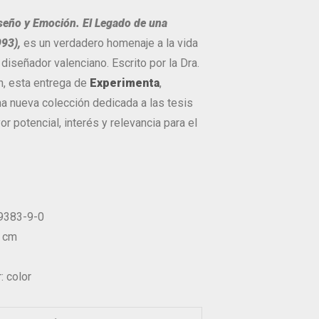
iseño y Emoción. El Legado de una
993),
es un verdadero homenaje a la vida
diseñador valenciano. Escrito por la Dra.
h, esta entrega de
Experimenta
,
na nueva colección dedicada a las tesis
r potencial, interés y relevancia para el
39383-9-0
3 cm
: color