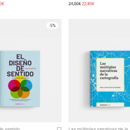
0
€
24,00
€
22,80
€
-
5
%
de sentido
Las múltiples narrativas de la