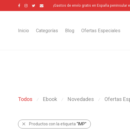
¡Gastos de envío gratis en España peninsular 
Inicio
Categorías
Blog
Ofertas Especiales
Todos
Ebook
Novedades
Ofertas Es
⁄
⁄
⁄
Productos con la etiqueta
“IMP”