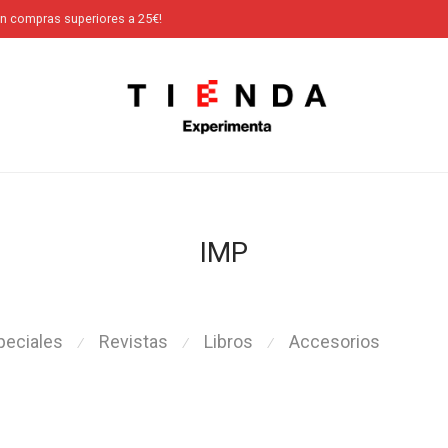
en compras superiores a 25€!
IMP
peciales
Revistas
Libros
Accesorios
⁄
⁄
⁄