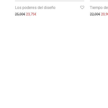
Los poderes del diseño
Tiempo de
25,00
€
23,75
€
22,00
€
20,9
© 2026 Experimenta -
FAQ
-
Aviso Legal
-
Condiciones Genera