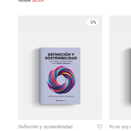
40,00
€
38,00
€
-
5
%
Definición y sostenibilidad
Yo no soy 