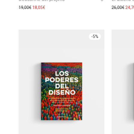
19,00
€
18,05
€
26,00
€
24,7
-
5
%