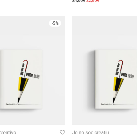
24,00
€
22,80
€
-
5
%
creativo
Jo no soc creatiu