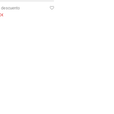
 descuento
0
€
les de Uso y Venta
-
Politica de privacidad
-
Política de cookies
-