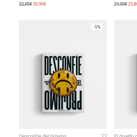
22,00
€
20,90
€
24,00
€
22,8
-
5
%
Desconfíe del prójimo
El diseño 