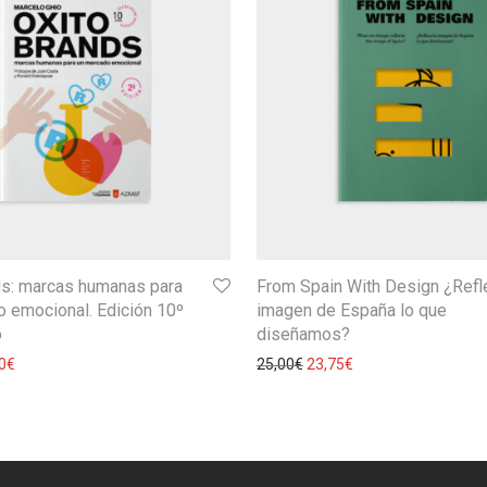
ds: marcas humanas para
From Spain With Design ¿Refle
 emocional. Edición 10º
imagen de España lo que
o
diseñamos?
0
€
25,00
€
23,75
€