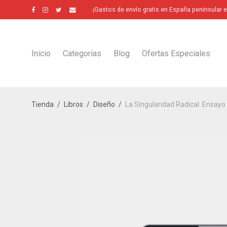
¡Gastos de envío gratis en España peninsular 
Inicio
Categorías
Blog
Ofertas Especiales
Tienda
/
Libros
/
Diseño
/
La Singularidad Radical. Ensay