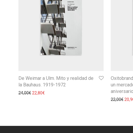
De Weimar a Ulm. Mito y realidad de
Oxitobran
la Bauhaus. 1919-1972
un mercado
aniversari
24,00
€
22,80
€
22,00
€
20,9