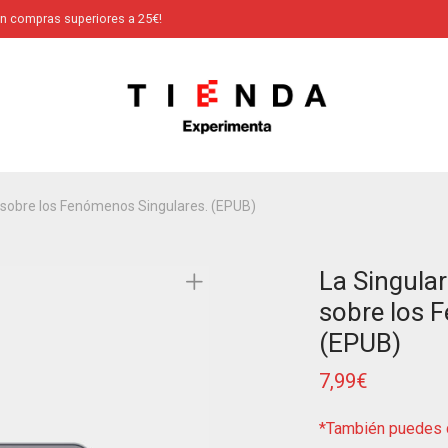
en compras superiores a 25€!
o sobre los Fenómenos Singulares. (EPUB)
La Singular
sobre los 
(EPUB)
7,99
€
*También puedes c