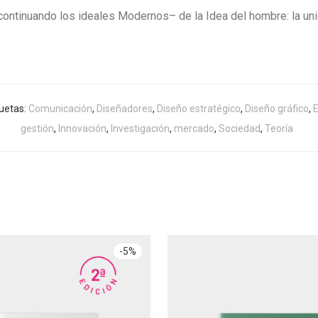
ontinuando los ideales Modernos– de la Idea del hombre: la unión
quetas:
Comunicación
,
Diseñadores
,
Diseño estratégico
,
Diseño gráfico
,
gestión
,
Innovación
,
Investigación
,
mercado
,
Sociedad
,
Teoría
-
5
%