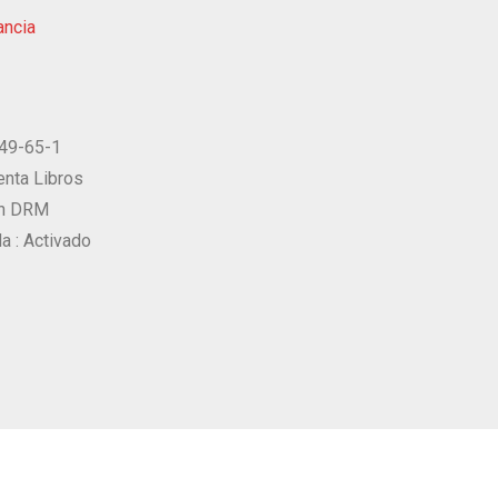
ancia
49-65-1
nta Libros
on DRM
a :
Activado