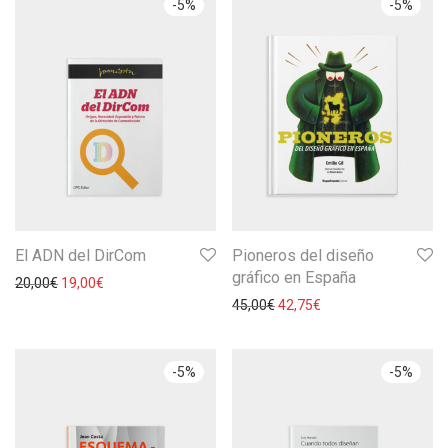
-
5
%
-
5
%
El ADN del DirCom
Pioneros del diseño
gráfico en España
20,00
€
19,00
€
45,00
€
42,75
€
-
5
%
-
5
%