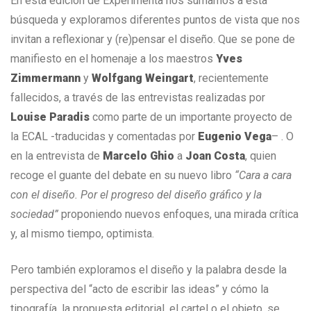
En esta edición de Experimenta nos sumamos a esta
búsqueda y exploramos diferentes puntos de vista que nos
invitan a reflexionar y (re)pensar el diseño. Que se pone de
manifiesto en el homenaje a los maestros
Yves
Zimmermann
y
Wolfgang Weingart
, recientemente
fallecidos, a través de las entrevistas realizadas por
Louise Paradis
como parte de un importante proyecto de
la ECAL -traducidas y comentadas por
Eugenio Vega
– . O
en la entrevista de
Marcelo Ghio
a
Joan Costa
, quien
recoge el guante del debate en su nuevo libro
“Cara a cara
con el diseño. Por el progreso del diseño gráfico y la
sociedad”
proponiendo nuevos enfoques, una mirada crítica
y, al mismo tiempo, optimista.
Pero también exploramos el diseño y la palabra desde la
perspectiva del “acto de escribir las ideas” y cómo la
tipografía, la propuesta editorial, el cartel o el objeto, se