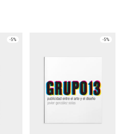
-
5
%
-
5
%