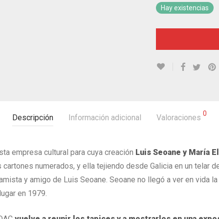
Hay existencias
0
Descripción
Información adicional
Valoraciones
esta empresa cultural para cuya creación
Luis Seoane y María 
s cartones numerados, y ella tejiendo desde Galicia en un telar d
ramista y amigo de Luis Seoane. Seoane no llegó a ver en vida l
lugar en 1979.
IDAC
vuelve a reunir los tapices y a mostrarlos en una expos