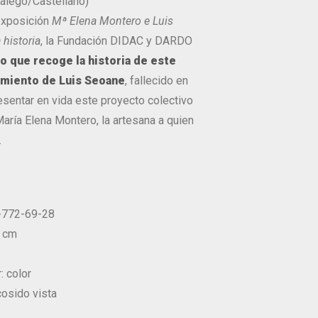
Galego/Castellano)
exposición
Mª Elena Montero e Luis
historia
, la Fundación DIDAC y DARDO
ro que recoge la historia de este
miento de Luis Seoane
, fallecido en
sentar en vida este proyecto colectivo
aría Elena Montero, la artesana a quien
.
2-772-69-28
1 cm
: color
cosido vista