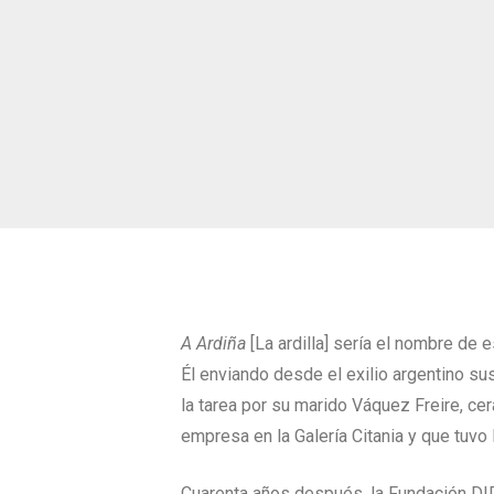
A Ardiña
[La ardilla] sería el nombre de 
Él enviando desde el exilio argentino su
la tarea por su marido Váquez Freire, ce
empresa en la Galería Citania y que tuvo 
Cuarenta años después, la Fundación D