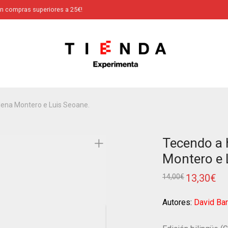
en compras superiores a 25€!
Elena Montero e Luis Seoane.
Tecendo a h
Montero e 
13,30
€
14,00
€
Autores:
David Bar