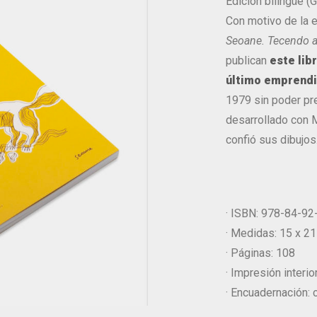
Edición bilingüe (
Con motivo de la 
Seoane. Tecendo a 
publican
este lib
último emprendi
1979 sin poder pre
desarrollado con M
confió sus dibujos
· ISBN: 978-84-9
· Medidas: 15 x 2
· Páginas: 108
· Impresión interior
· Encuadernación: 