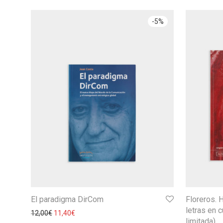
-
5
%
El paradigma DirCom
Floreros. H
letras en 
12,00
€
11,40
€
limitada)