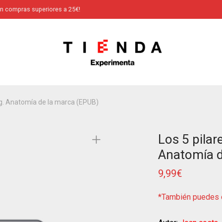
en compras superiores a 25€!
ing. Anatomía de la marca (EPUB)
Los 5 pilar
Anatomía d
9,99
€
*También puedes c