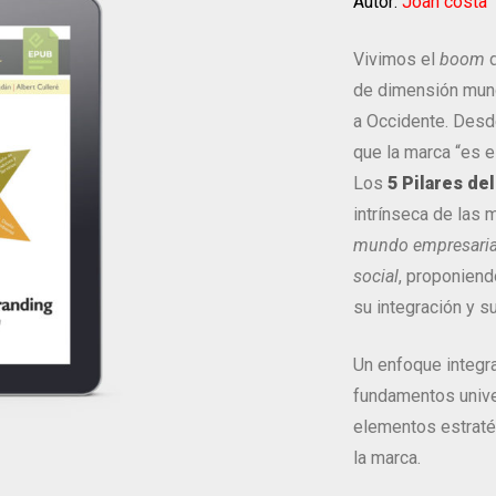
Autor:
Joan costa
Vivimos el
boom
d
de dimensión mundi
a Occidente. Desd
que la marca “es e
Los
5 Pilares de
intrínseca de las 
mundo
empresaria
social
, proponiend
su integración y s
Un enfoque integra
fundamentos univer
elementos estratég
la marca.