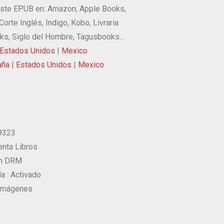
ste EPUB en: Amazon, Apple Books,
Corte Inglés, Indigo, Kobo, Livraria
oks, Siglo del Hombre, Tagusbooks…
Estados Unidos
|
Mexico
aña
|
Estados Unidos
|
Mexico
9323
nta Libros
on DRM
a :
Activado
n imágenes