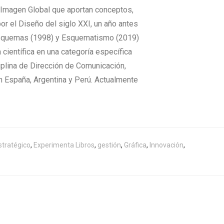
e Imagen Global que aportan conceptos,
or el Diseño del siglo XXI, un año antes
s esquemas (1998) y Esquematismo (2019)
a científica en una categoría específica
iplina de Dirección de Comunicación,
n España, Argentina y Perú. Actualmente
stratégico
,
Experimenta Libros
,
gestión
,
Gráfica
,
Innovación
,