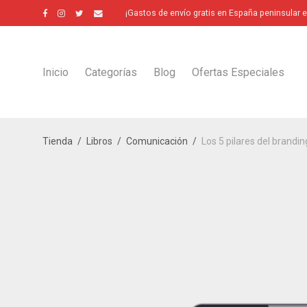
¡Gastos de envío gratis en España peninsular 
Inicio
Categorías
Blog
Ofertas Especiales
Tienda
/
Libros
/
Comunicación
/
Los 5 pilares del brand