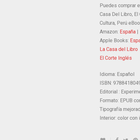
Puedes comprar e
Casa Del Libro, El 
Cultura, Perú eBo
Amazon:
España
|
Apple Books:
Esp
La Casa del Libro
El Corte Inglés
Idioma:
Español
ISBN: 978841804
Editorial :
Experime
Formato: EPUB c
Tipografía mejorad
Interior: color co