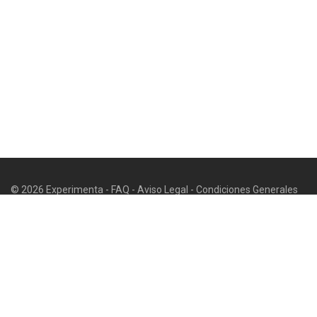
© 2026 Experimenta -
FAQ
-
Aviso Legal
-
Condiciones Generales
de Uso y Venta
-
Politica de privacidad
-
Política de cookies
-
Contacto
-
Contacto de seguridad a efectos GPSR
¡Gastos de envío gratis en España peninsular en compras