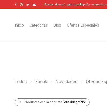
¡Gastos de envío gratis en España peninsular 
Inicio
Categorías
Blog
Ofertas Especiales
Todos
Ebook
Novedades
Ofertas Es
⁄
⁄
⁄
Productos con la etiqueta
“autobiografía”