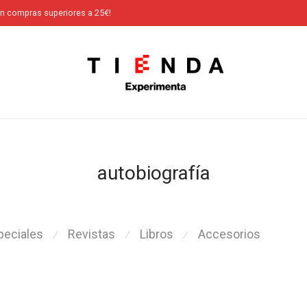
en compras superiores a 25€!
autobiografía
peciales
Revistas
Libros
Accesorios
⁄
⁄
⁄