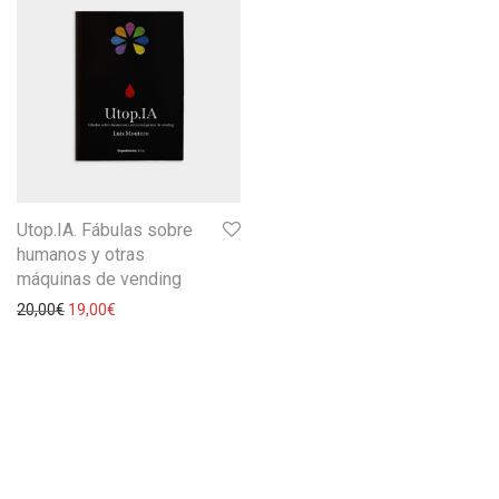
Utop.IA. Fábulas sobre
humanos y otras
máquinas de vending
20,00
€
19,00
€