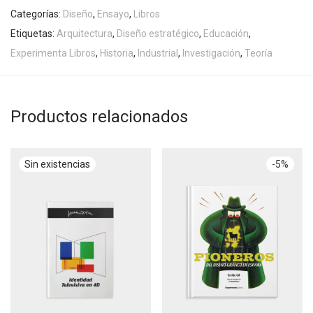
Categorías:
Diseño
,
Ensayo
,
Libros
Etiquetas:
Arquitectura
,
Diseño estratégico
,
Educación
,
Experimenta Libros
,
Historia
,
Industrial
,
Investigación
,
Teoría
Productos relacionados
-
5
%