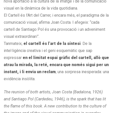
nova aportació a la cultura de la imatge i de la comunicació
visual en la dinàmica de la vida quotidiana.
El Cartell és l’Art del Carrer, i encara més, el paradigma de la
comunicació visual, afirma Joan Costa. I afegeix: “cada
cartell de Santiago Pol és una provocació i un adveniment
visual extraordinari”.
Tanmateix,
el cartell és l’art de la síntesi
. De la
intel·ligència creativa i el geni esquemàtic que sap
expressar
en el limitat espai gràfic del cartell, allò que
atrau la mirada, la reté, encara que només sigui per un
instant, i li envia un reclam
, una sorpresa inesperada: una
evidència insòlita.
The reunion of both artists, Joan Costa (Badalona, 1926)
and Santiago Pol (Cardedeu, 1946), is the spark that has lit
the flame of this book. A new contribution to the culture of