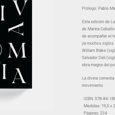
Prólogo: Pablo Ma
Esta edición de La
de Marina Ceballos
de acompañar el t
ya muchos siglos. 
William Blake (sigl
Salvador Dalí (sig
obra magna del po
La divina comedia
movimiento.
· ISBN: 978-84-1
· Medidas: 19,5 x
· Páginas: 234