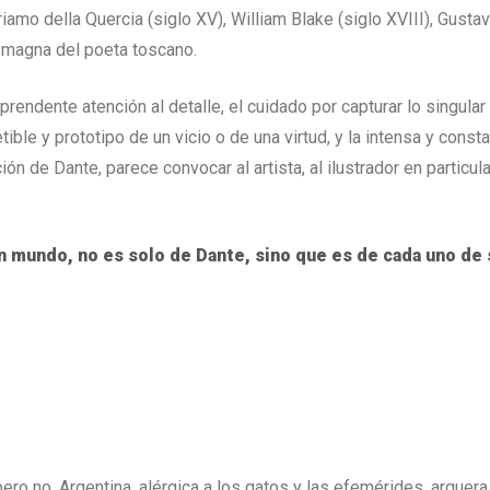
mo della Quercia (siglo XV), William Blake (siglo XVIII), Gustave
a magna del poeta toscano.
prendente atención al detalle, el cuidado por capturar lo singula
ible y prototipo de un vicio o de una virtud, y la intensa y consta
ón de Dante, parece convocar al artista, al ilustrador en particul
un mundo, no es solo de Dante, sino que es de cada uno de 
ero no. Argentina, alérgica a los gatos y las efemérides, arquera,