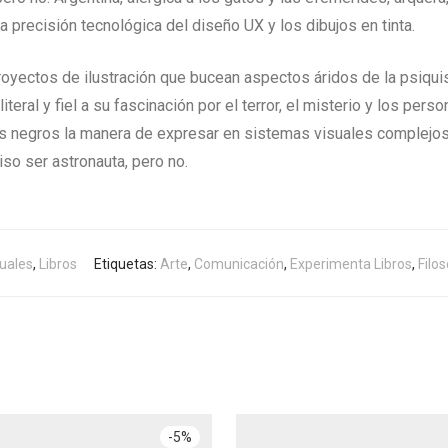
 la precisión tecnológica del diseño UX y los dibujos en tinta.
proyectos de ilustración que bucean aspectos áridos de la psiq
teral y fiel a su fascinación por el terror, el misterio y los pers
os negros la manera de expresar en sistemas visuales complejos
so ser astronauta, pero no.
uales
,
Libros
Etiquetas:
Arte
,
Comunicación
,
Experimenta Libros
,
Filos
-
5
%