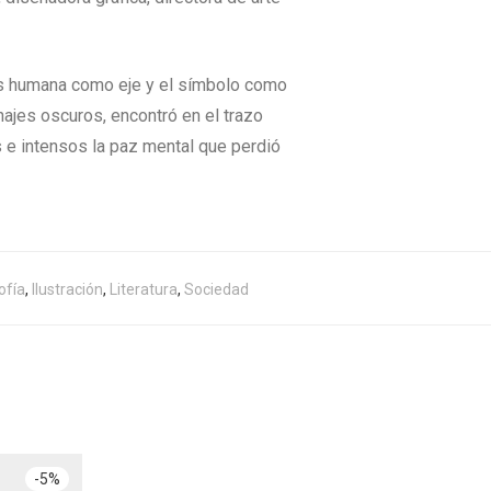
uis humana como eje y el símbolo como
onajes oscuros, encontró en el trazo
 e intensos la paz mental que perdió
ofía
,
Ilustración
,
Literatura
,
Sociedad
-
5
%