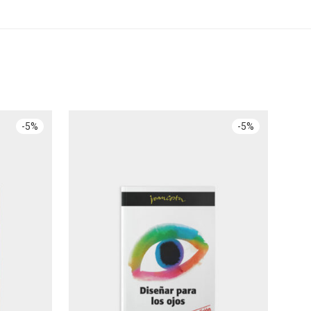
-
5
%
-
5
%