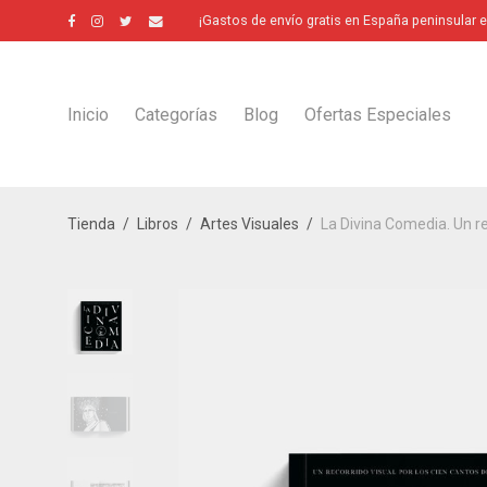
¡Gastos de envío gratis en España peninsular 
Inicio
Categorías
Blog
Ofertas Especiales
Tienda
/
Libros
/
Artes Visuales
/
La Divina Comedia. Un re