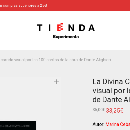
en compras superiores a 25€!
corrido visual por los 100 cantos de la obra de Dante Alighieri
La Divina 
visual por 
de Dante Al
33,25
€
35,00
€
Autor:
Marina Ceba