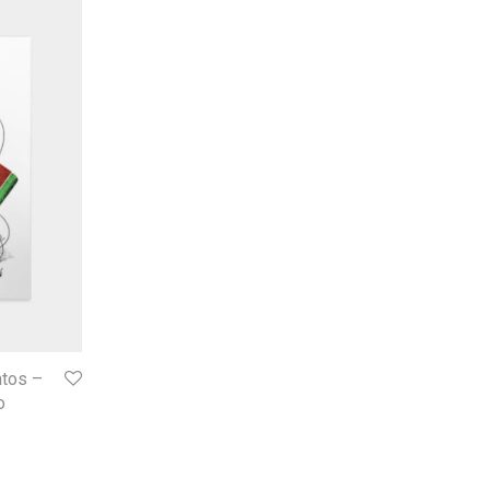
ntos –
o