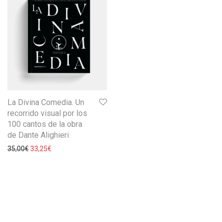
La Divina Comedia. Un
recorrido visual por los
100 cantos de la obra
de Dante Alighieri
35,00
€
33,25
€