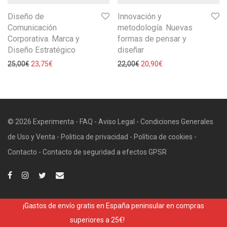
Diseño de
Innovación y
Comunicación
metodología. Nuevas
Corporativa. Marca y
formas de pensar y
Diseño Estratégico
diseñar
25,00
€
23,75
€
22,00
€
20,90
€
© 2026 Experimenta -
FAQ
-
Aviso Legal
-
Condiciones Generales
de Uso y Venta
-
Politica de privacidad
-
Política de cookies
-
Contacto
-
Contacto de seguridad a efectos GPSR
¡Gastos de envío gratis en España peninsular en compras
superiores a 25€!
Descartar