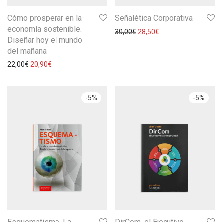
Cómo prosperar en la
Señalética Corporativa
economía sostenible.
30,00
€
28,50
€
Diseñar hoy el mundo
del mañana
22,00
€
20,90
€
-
5
%
-
5
%
Esquematismo. La
DirCom, el Ejecutivo