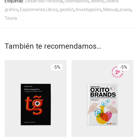
Etiquetas:
Desarrollo Personal
,
Diseñadores
,
diseño
,
Diseño
gráfico
,
Experimenta Libros
,
gestión
,
Investigación
,
Manual
,
praxis
,
Teoría
También te recomendamos…
-
5
%
-
5
%