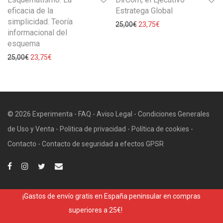
eficacia de la
Estratega Global
simplicidad. Teoría
25,00
€
23,75
€
informacional del
esquema
25,00
€
23,75
€
© 2026 Experimenta -
FAQ
-
Aviso Legal
-
Condiciones Generales
de Uso y Venta
-
Politica de privacidad
-
Política de cookies
-
Contacto
-
Contacto de seguridad a efectos GPSR
¡Gastos de envío gratis en España peninsular en compras
superiores a 25€!
Descartar