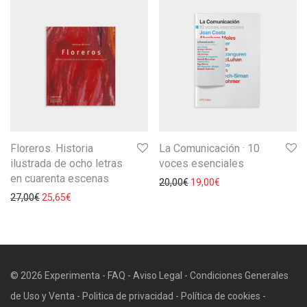
Floreros. Historia
La Comunicación · 10
ilustrada de ocho letras
voces esenciales
en cuarenta escenas
20,00
€
19,00
€
27,00
€
25,65
€
© 2026 Experimenta -
FAQ
-
Aviso Legal
-
Condiciones Generales
de Uso y Venta
-
Politica de privacidad
-
Política de cookies
-