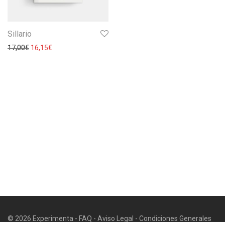
Sillario
17,00
€
16,15
€
© 2026 Experimenta -
FAQ
-
Aviso Legal
-
Condiciones Generales