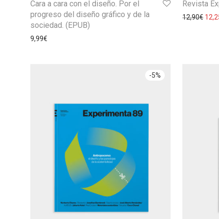
Cara a cara con el diseño. Por el
Revista E
progreso del diseño gráfico y de la
12,90
€
12,2
sociedad. (EPUB)
9,99
€
-
5
%