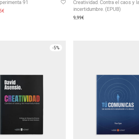
xperimenta 91
Creatividad. Contra el caos y l
incertidumbre. (EPUB)
5
€
9,99
€
-
5
%