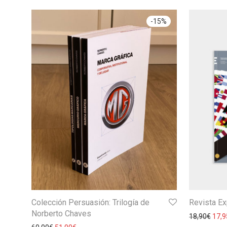
-
15
%
Colección Persuasión: Trilogía de
Revista E
Norberto Chaves
18,90
€
17,9