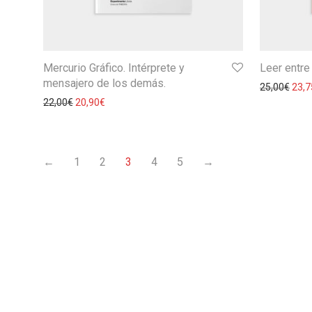
Mercurio Gráfico. Intérprete y
Leer entr
mensajero de los demás.
25,00
€
23,7
22,00
€
20,90
€
←
1
2
3
4
5
→