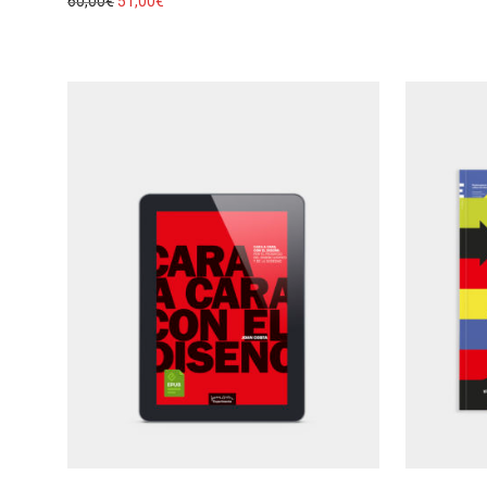
60,00
€
51,00
€