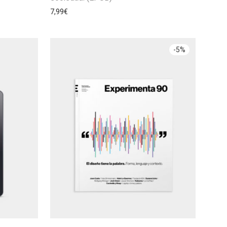
7,99
€
-
5
%