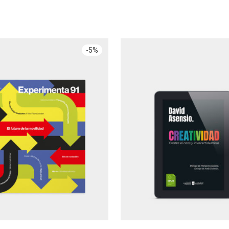
-
5
%