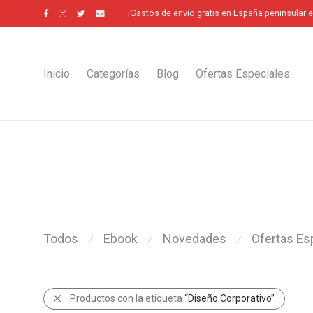
¡Gastos de envío gratis en España peninsular 
Inicio
Categorías
Blog
Ofertas Especiales
Todos
Ebook
Novedades
Ofertas Es
⁄
⁄
⁄
Productos con la etiqueta
“Diseño Corporativo”