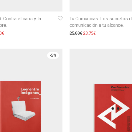
. Contra el caos y la
Tú Comunicas. Los secretos d
bre.
comunicación a tu alcance.
0
€
25,00
€
23,75
€
-
5
%