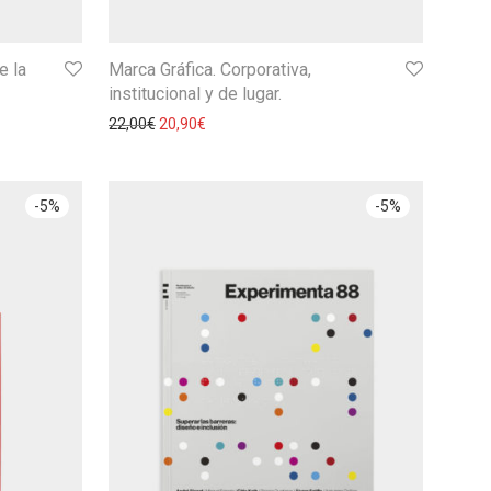
e la
Marca Gráfica. Corporativa,
institucional y de lugar.
22,00
€
20,90
€
-
5
%
-
5
%