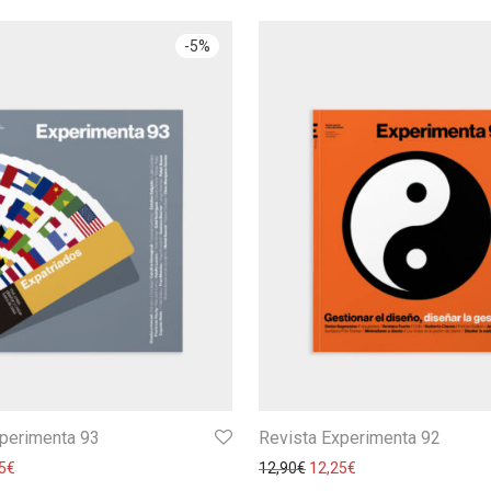
-
5
%
xperimenta 93
Revista Experimenta 92
5
€
12,90
€
12,25
€