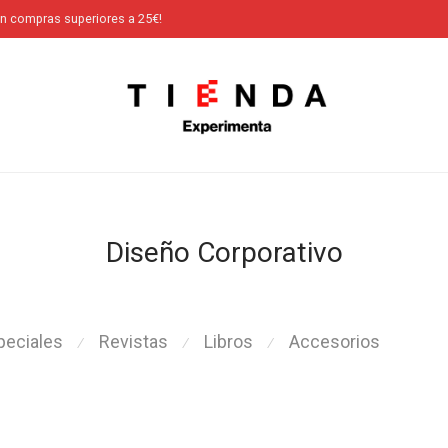
en compras superiores a 25€!
Diseño Corporativo
peciales
Revistas
Libros
Accesorios
⁄
⁄
⁄