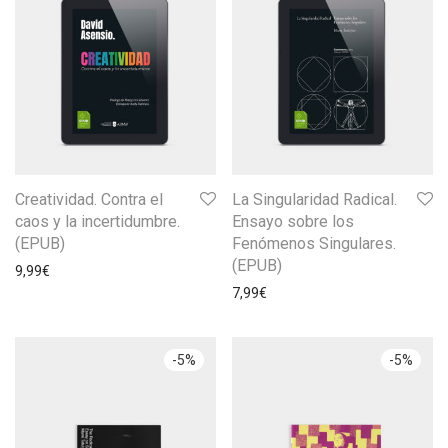
Creatividad. Contra el
La Singularidad Radical.
caos y la incertidumbre.
Ensayo sobre los
(EPUB)
Fenómenos Singulares.
(EPUB)
9,99
€
7,99
€
-
5
%
-
5
%