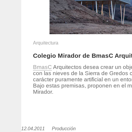
Arquitectura
Colegio Mirador de BmasC Arquit
BmasC
Arquitectos desea crear un obje
con las nieves de la Sierra de Gredos 
carácter puramente artificial en un entor
Bajo estas premisas, proponen en el mu
Mirador.
12.04.2011
Publicado
Producción
https://www.experimenta.es/author/pr