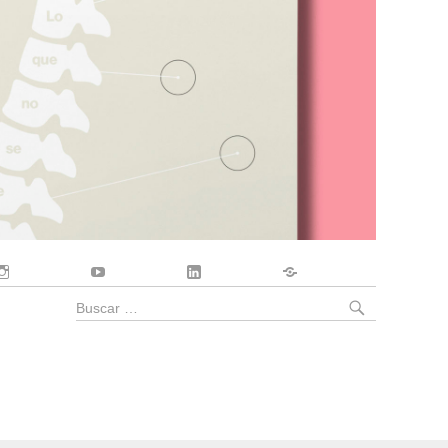
Instagram
YouTube
LinkedIn
Contacto
BUSCA
Buscar
por: