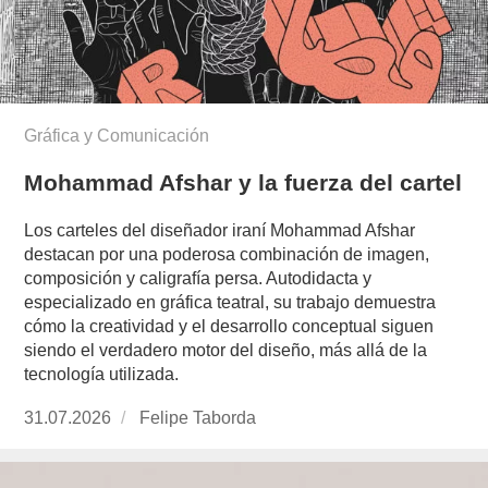
Gráfica y Comunicación
Mohammad Afshar y la fuerza del cartel
Los carteles del diseñador iraní Mohammad Afshar
destacan por una poderosa combinación de imagen,
composición y caligrafía persa. Autodidacta y
especializado en gráfica teatral, su trabajo demuestra
cómo la creatividad y el desarrollo conceptual siguen
siendo el verdadero motor del diseño, más allá de la
tecnología utilizada.
Publicado
31.07.2026
https://www.experimenta.es/author/felipe-
Felipe Taborda
el
taborda/