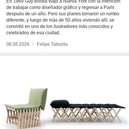
En 1969 Guy Billout viajó a Nueva York con la intención
de trabajar como diseñador gráfico y regresar a París
después de un año. Pero sus planes tomaron un rumbo
diferente, y luego de más de 50 años viviendo allí, se
convirtió en uno de los ilustradores más conocidos y
celebrados de esa ciudad.
Publicado
06.08.2026
https://www.experimenta.es/author/felipe-
Felipe Taborda
el
taborda/