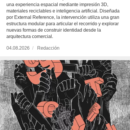
una experiencia espacial mediante impresión 3D,
materiales reciclables e inteligencia artificial. Diseñada
por External Reference, la intervención utiliza una gran
estructura modular para articular el recorrido y explorar
nuevas formas de construir identidad desde la
arquitectura comercial.
Publicado
04.08.2026
https://www.experimenta.es/author/redaccion/
Redacción
el