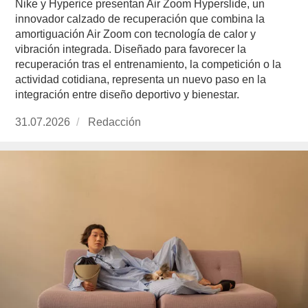
Nike y Hyperice presentan Air Zoom Hyperslide, un
innovador calzado de recuperación que combina la
amortiguación Air Zoom con tecnología de calor y
vibración integrada. Diseñado para favorecer la
recuperación tras el entrenamiento, la competición o la
actividad cotidiana, representa un nuevo paso en la
integración entre diseño deportivo y bienestar.
Publicado
31.07.2026
https://www.experimenta.es/author/redaccion/
Redacción
el