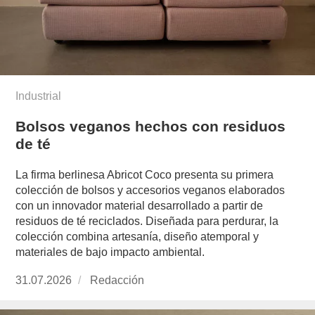
Industrial
Bolsos veganos hechos con residuos
de té
La firma berlinesa Abricot Coco presenta su primera
colección de bolsos y accesorios veganos elaborados
con un innovador material desarrollado a partir de
residuos de té reciclados. Diseñada para perdurar, la
colección combina artesanía, diseño atemporal y
materiales de bajo impacto ambiental.
Publicado
31.07.2026
https://www.experimenta.es/author/redaccion/
Redacción
el