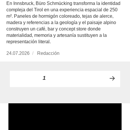
En Innsbruck, Büro Schmücking transforma la identidad
compleja del Tirol en una experiencia espacial de 250
m². Paneles de hormigón coloreado, tejas de alerce,
madera y referencias a la geología y el paisaje alpino
construyen un café, bar y concept store donde
materialidad, memoria y artesanía sustituyen a la
representación literal.
Publicado
24.07.2026
https://www.experimenta.es/author/redaccion/
Redacción
el
Paginación
PÁGINA
1
PRÓ
de
XIMA
PÁGI
entradas
NA