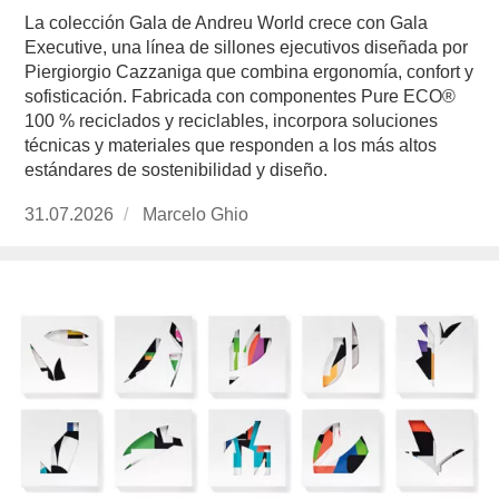
La colección Gala de Andreu World crece con Gala
Executive, una línea de sillones ejecutivos diseñada por
Piergiorgio Cazzaniga que combina ergonomía, confort y
sofisticación. Fabricada con componentes Pure ECO®
100 % reciclados y reciclables, incorpora soluciones
técnicas y materiales que responden a los más altos
estándares de sostenibilidad y diseño.
Publicado
31.07.2026
https://www.experimenta.es/author/marcelo-
Marcelo Ghio
el
ghio/