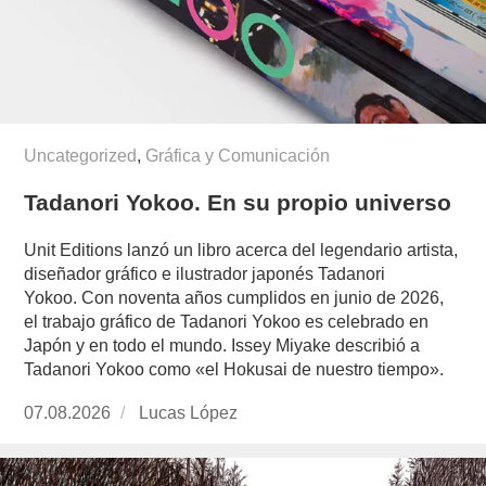
Uncategorized
,
Gráfica y Comunicación
Tadanori Yokoo. En su propio universo
Unit Editions lanzó un libro acerca del legendario artista,
diseñador gráfico e ilustrador japonés Tadanori
Yokoo. Con noventa años cumplidos en junio de 2026,
el trabajo gráfico de Tadanori Yokoo es celebrado en
Japón y en todo el mundo. Issey Miyake describió a
Tadanori Yokoo como «el Hokusai de nuestro tiempo».
Publicado
07.08.2026
https://www.experimenta.es/author/lucas-
Lucas López
el
lopez/