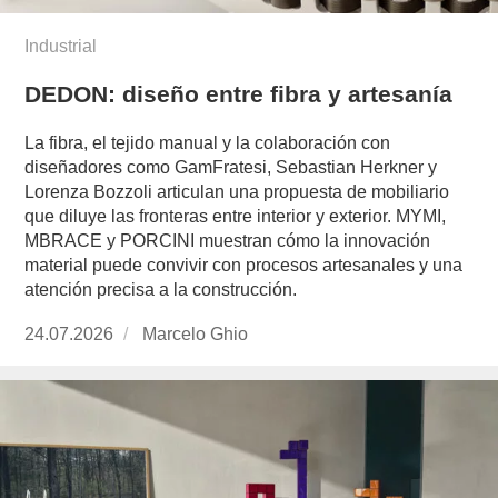
Industrial
DEDON: diseño entre fibra y artesanía
La fibra, el tejido manual y la colaboración con
diseñadores como GamFratesi, Sebastian Herkner y
Lorenza Bozzoli articulan una propuesta de mobiliario
que diluye las fronteras entre interior y exterior. MYMI,
MBRACE y PORCINI muestran cómo la innovación
material puede convivir con procesos artesanales y una
atención precisa a la construcción.
Publicado
24.07.2026
https://www.experimenta.es/author/marcelo-
Marcelo Ghio
el
ghio/