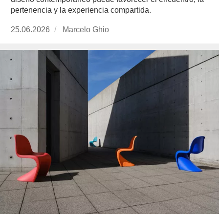
pertenencia y la experiencia compartida.
Publicado
25.06.2026
https://www.experimenta.es/author/marcelo-
Marcelo Ghio
el
ghio/