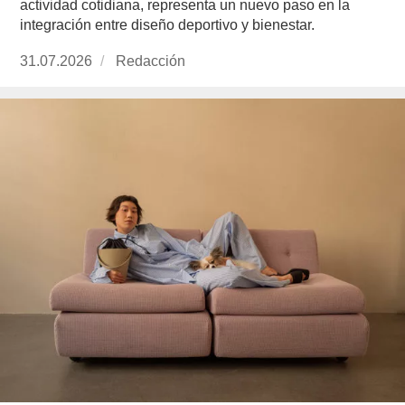
actividad cotidiana, representa un nuevo paso en la
integración entre diseño deportivo y bienestar.
Publicado
31.07.2026
https://www.experimenta.es/author/redaccion/
Redacción
el