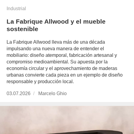
Industrial
La Fabrique Allwood y el mueble
sostenible
La Fabrique Allwood lleva más de una década
impulsando una nueva manera de entender el
mobiliario: diseño atemporal, fabricación artesanal y
compromiso medioambiental. Su apuesta por la
economía circular y el aprovechamiento de maderas
urbanas convierte cada pieza en un ejemplo de diseño
responsable y producción local.
Publicado
03.07.2026
https://www.experimenta.es/author/marcelo-
Marcelo Ghio
el
ghio/