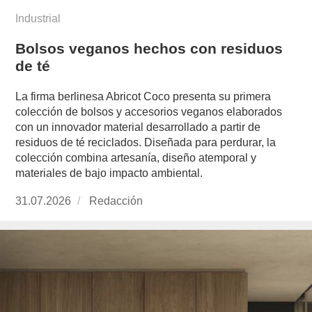
Industrial
Bolsos veganos hechos con residuos
de té
La firma berlinesa Abricot Coco presenta su primera
colección de bolsos y accesorios veganos elaborados
con un innovador material desarrollado a partir de
residuos de té reciclados. Diseñada para perdurar, la
colección combina artesanía, diseño atemporal y
materiales de bajo impacto ambiental.
Publicado
31.07.2026
https://www.experimenta.es/author/redaccion/
Redacción
el