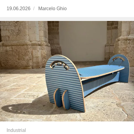
Publicado
19.06.2026
https://www.experimenta.es/author/marcelo-
Marcelo Ghio
el
ghio/
Industrial