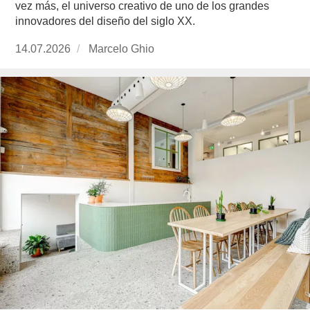
vez más, el universo creativo de uno de los grandes
innovadores del diseño del siglo XX.
Publicado
14.07.2026
https://www.experimenta.es/author/marcelo-
Marcelo Ghio
el
ghio/