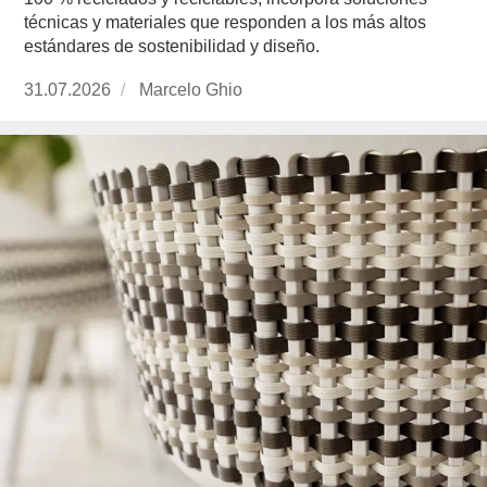
técnicas y materiales que responden a los más altos
estándares de sostenibilidad y diseño.
Publicado
31.07.2026
https://www.experimenta.es/author/marcelo-
Marcelo Ghio
el
ghio/