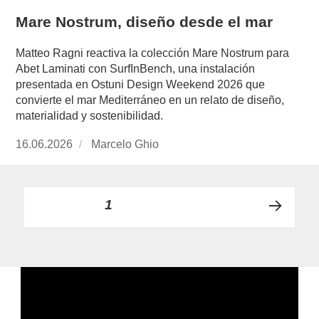
Mare Nostrum, diseño desde el mar
Matteo Ragni reactiva la colección Mare Nostrum para
Abet Laminati con SurfInBench, una instalación
presentada en Ostuni Design Weekend 2026 que
convierte el mar Mediterráneo en un relato de diseño,
materialidad y sostenibilidad.
Publicado
16.06.2026
https://www.experimenta.es/author/marcelo-
Marcelo Ghio
el
ghio/
Paginación
PÁGINA
1
PRÓ
de
XIMA
PÁGI
entradas
NA