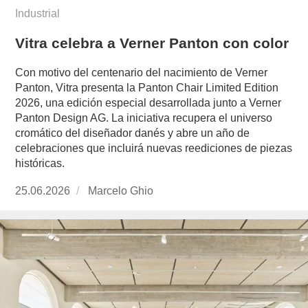
Industrial
Vitra celebra a Verner Panton con color
Con motivo del centenario del nacimiento de Verner
Panton, Vitra presenta la Panton Chair Limited Edition
2026, una edición especial desarrollada junto a Verner
Panton Design AG. La iniciativa recupera el universo
cromático del diseñador danés y abre un año de
celebraciones que incluirá nuevas reediciones de piezas
históricas.
Publicado
25.06.2026
https://www.experimenta.es/author/marcelo-
Marcelo Ghio
el
ghio/