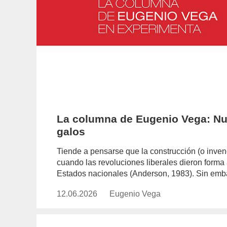
La columna de Eugenio Vega: Nu
galos
Tiende a pensarse que la construcción (o invenc
cuando las revoluciones liberales dieron form
Estados nacionales (Anderson, 1983). Sin em
12.06.2026
Publicado
Eugenio Vega
https://www.experimenta.es/auth
el