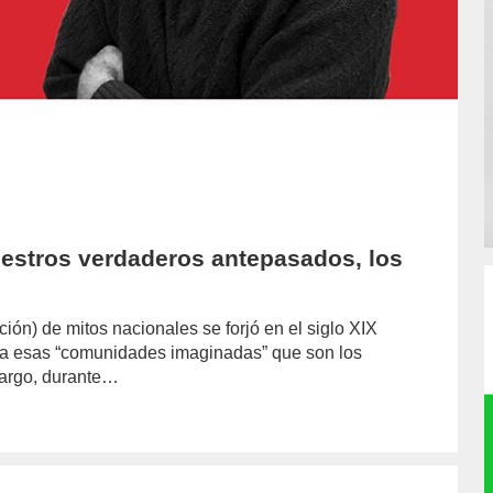
estros verdaderos antepasados, los
ión) de mitos nacionales se forjó en el siglo XIX
a a esas “comunidades imaginadas” que son los
bargo, durante…
or/info1/