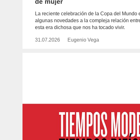
de mujer
La reciente celebración de la Copa del Mundo 
algunas novedades a la compleja relación entre
esta era dichosa que nos ha tocado vivir.
31.07.2026
Publicado
Eugenio Vega
https://www.experimenta.es/auth
el