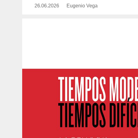
26.06.2026
Publicado
Eugenio Vega
https://www.experimenta.es/auth
el