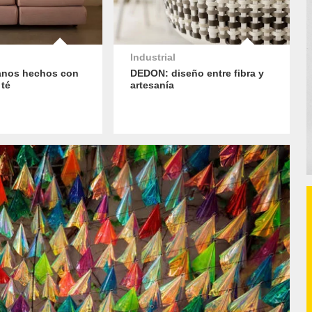
Industrial
anos hechos con
DEDON: diseño entre fibra y
 té
artesanía