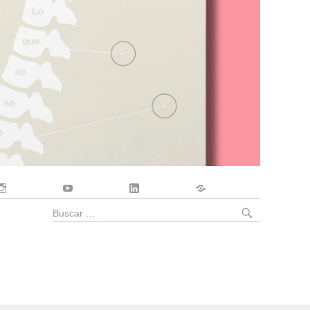
Instagram
YouTube
LinkedIn
Contacto
BUSCA
Buscar
por: