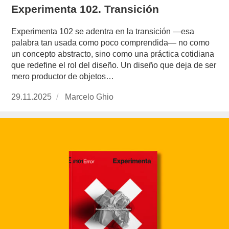
Experimenta 102. Transición
Experimenta 102 se adentra en la transición —esa
palabra tan usada como poco comprendida— no como
un concepto abstracto, sino como una práctica cotidiana
que redefine el rol del diseño. Un diseño que deja de ser
mero productor de objetos…
Publicado
29.11.2025
https://www.experimenta.es/author/marcelo-
Marcelo Ghio
el
ghio/