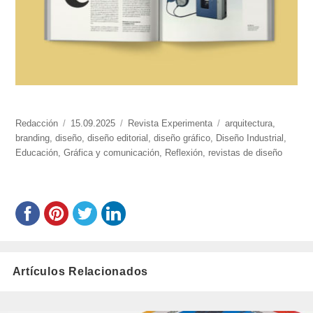
https://www.experimenta.es/author/redaccion/
Redacción
Publicado
15.09.2025
Categorías
Revista Experimenta
Etiquetas
arquitectura
,
branding
,
diseño
el
,
diseño editorial
,
diseño gráfico
,
Diseño Industrial
,
Educación
,
Gráfica y comunicación
,
Reflexión
,
revistas de diseño
Artículos Relacionados