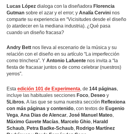
Lucas López
dialoga con la diseñadora
Florencia
Gutman
sobre el azar y el error; y
Analía Cervini
nos
comparte su experiencia en “Vicisitudes desde el diseño
(o atardecer en la mediana industria). ¿Qué pasa
cuando un diseño fracasa?
Andry Bett
nos lleva al escenario de la música y su
relación con el diseño en su artículo “La imperfección
como trinchera”. Y
Antonio Lafuente
nos invita a “la
fiesta de fracasar juntos o de como celebrar (nuestros)
yerros”.
Esta
edición 101 de Experimenta
, de
144 páginas
,
incluye las habituales secciones
Foco
,
Deseo
y
5Libros.
A las que se suma nuestra sección
Reflexiona
con más páginas y contenido
, con textos de
Eugenio
Vega
,
Ana Dias de Alencar
,
José Manuel Mateo
,
Máximo Gavete Macías
,
Marcelo Ghio
,
Harald
Schaub
,
Petra Badke-Schaub
,
Rodrigo Martínez