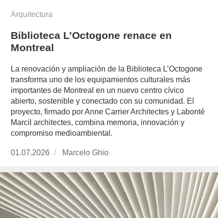
Arquitectura
Biblioteca L’Octogone renace en
Montreal
La renovación y ampliación de la Biblioteca L’Octogone
transforma uno de los equipamientos culturales más
importantes de Montreal en un nuevo centro cívico
abierto, sostenible y conectado con su comunidad. El
proyecto, firmado por Anne Carrier Architectes y Labonté
Marcil architectes, combina memoria, innovación y
compromiso medioambiental.
Publicado
01.07.2026
https://www.experimenta.es/author/marcelo-
Marcelo Ghio
el
ghio/