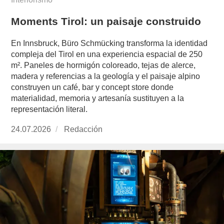
Moments Tirol: un paisaje construido
En Innsbruck, Büro Schmücking transforma la identidad
compleja del Tirol en una experiencia espacial de 250
m². Paneles de hormigón coloreado, tejas de alerce,
madera y referencias a la geología y el paisaje alpino
construyen un café, bar y concept store donde
materialidad, memoria y artesanía sustituyen a la
representación literal.
Publicado
24.07.2026
https://www.experimenta.es/author/redaccion/
Redacción
el