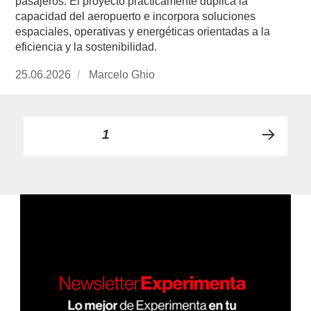
pasajeros. El proyecto prácticamente duplica la
capacidad del aeropuerto e incorpora soluciones
espaciales, operativas y energéticas orientadas a la
eficiencia y la sostenibilidad.
Publicado
25.06.2026
https://www.experimenta.es/author/marcelo-
Marcelo Ghio
el
ghio/
Paginación
PÁGINA
1
PRÓ
de
XIMA
PÁGI
entradas
NA