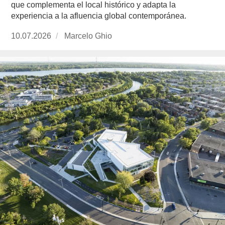
que complementa el local histórico y adapta la
experiencia a la afluencia global contemporánea.
Publicado
10.07.2026
https://www.experimenta.es/author/marcelo-
Marcelo Ghio
el
ghio/