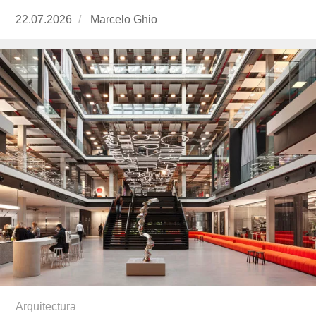
Publicado
22.07.2026
https://www.experimenta.es/author/marcelo-
Marcelo Ghio
el
ghio/
Arquitectura