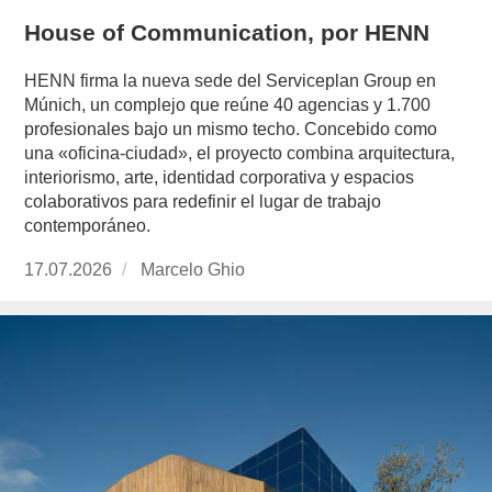
House of Communication, por HENN
HENN firma la nueva sede del Serviceplan Group en
Múnich, un complejo que reúne 40 agencias y 1.700
profesionales bajo un mismo techo. Concebido como
una «oficina-ciudad», el proyecto combina arquitectura,
interiorismo, arte, identidad corporativa y espacios
colaborativos para redefinir el lugar de trabajo
contemporáneo.
Publicado
17.07.2026
https://www.experimenta.es/author/marcelo-
Marcelo Ghio
el
ghio/