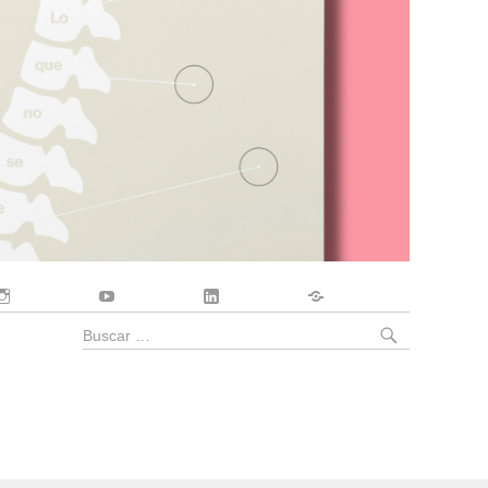
Instagram
YouTube
LinkedIn
Contacto
BUSCA
Buscar
por: