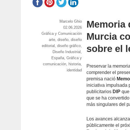
Memoria 
https://www.experimenta.es/author/marcel
Marcelo Ghio
ghio/
Publicado
02.06.2026
Murcia co
Categorías
Gráfica y Comunicación
el
Etiquetas
arte
,
diseño
,
diseño
sobre el 
editorial
,
diseño gráfico
,
Diseño Industrial
,
España
,
Gráfica y
comunicación
,
historia
,
Preservar la memoria
identidad
comprender el present
premisa nació
Memor
iniciativa impulsada 
publicitarios
DIP
que 
que se ha convertido
más singulares del 
Los avances alcanza
públicamente el pró