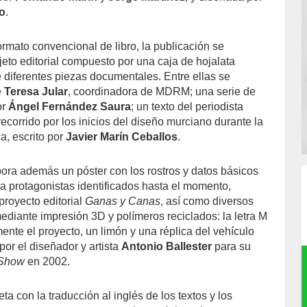
o
.
ormato convencional de libro, la publicación se
eto editorial compuesto por una caja de hojalata
 diferentes piezas documentales. Entre ellas se
e
Teresa Jular
, coordinadora de MDRM; una serie de
or
Ángel Fernández Saura
; un texto del periodista
 recorrido por los inicios del diseño murciano durante la
a, escrito por
Javier Marín Ceballos
.
pora además un póster con los rostros y datos básicos
a protagonistas identificados hasta el momento,
proyecto editorial
Ganas y Canas
, así como diversos
ediante impresión 3D y polímeros reciclados: la letra M
mente el proyecto, un limón y una réplica del vehículo
or el diseñador y artista
Antonio Ballester
para su
 Show
en 2002.
ta con la traducción al inglés de los textos y los