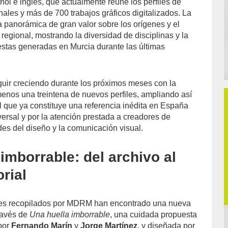
ol e inglés, que actualmente reúne los perfiles de
ionales y más de 700 trabajos gráficos digitalizados. La
a panorámica de gran valor sobre los orígenes y el
 regional, mostrando la diversidad de disciplinas y la
estas generadas en Murcia durante las últimas
guir creciendo durante los próximos meses con la
menos una treintena de nuevos perfiles, ampliando así
que ya constituye una referencia inédita en España
versal y por la atención prestada a creadores de
des del diseño y la comunicación visual.
imborrable: del archivo al
orial
ales recopilados por MDRM han encontrado una nueva
través de
Una huella imborrable
, una cuidada propuesta
 por
Fernando Marín
y
Jorge Martínez
, y diseñada por