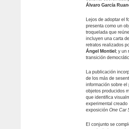
Álvaro García Ruan
Lejos de adoptar el f
presenta como un obj
troquelada que reúne
incluyen una carta d
retratos realizados p
Ángel Montiel
; y un
transición democrátic
La publicación incor
de los más de sesent
información sobre el 
objetos producidos m
que identifica visual
experimental creado p
exposición
One Car
El conjunto se comple