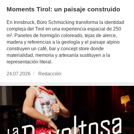
Moments Tirol: un paisaje construido
En Innsbruck, Büro Schmücking transforma la identidad
compleja del Tirol en una experiencia espacial de 250
m². Paneles de hormigón coloreado, tejas de alerce,
madera y referencias a la geología y el paisaje alpino
construyen un café, bar y concept store donde
materialidad, memoria y artesanía sustituyen a la
representación literal.
Publicado
24.07.2026
https://www.experimenta.es/author/redaccion/
Redacción
el