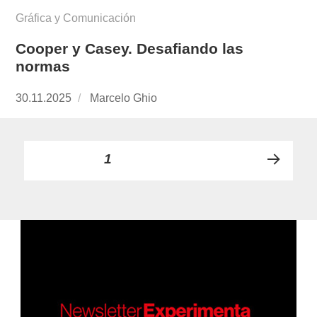
Gráfica y Comunicación
Cooper y Casey. Desafiando las
normas
Publicado
30.11.2025
https://www.experimenta.es/author/marcelo-
Marcelo Ghio
el
ghio/
Paginación
PÁGINA
1
PRÓ
de
XIMA
PÁGI
entradas
NA