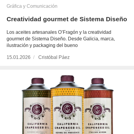
Gráfica y Comunicación
Creatividad gourmet de Sistema Diseño
Los aceites artesanales O’Fragón y la creatividad
gourmet de Sistema Diseño. Desde Galicia, marca,
ilustración y packaging del bueno
Publicado
15.01.2026
https://www.experimenta.es/author/cristobal-
Cristóbal Páez
el
paez/