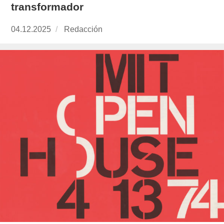
transformador
Publicado
04.12.2025
https://www.experimenta.es/author/redaccion/
Redacción
el