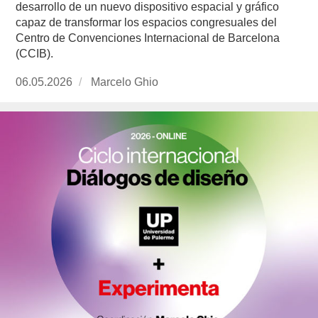
desarrollo de un nuevo dispositivo espacial y gráfico
capaz de transformar los espacios congresuales del
Centro de Convenciones Internacional de Barcelona
(CCIB).
Publicado
06.05.2026
https://www.experimenta.es/author/marcelo-
Marcelo Ghio
el
ghio/