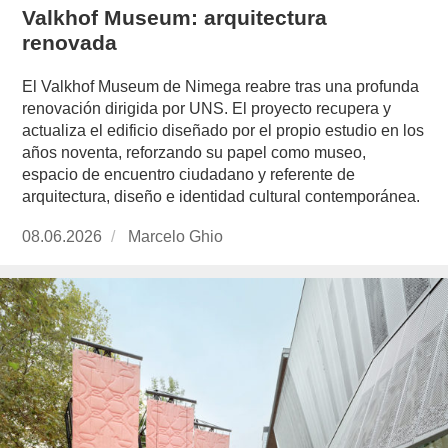
Valkhof Museum: arquitectura
renovada
El Valkhof Museum de Nimega reabre tras una profunda
renovación dirigida por UNS. El proyecto recupera y
actualiza el edificio diseñado por el propio estudio en los
años noventa, reforzando su papel como museo,
espacio de encuentro ciudadano y referente de
arquitectura, diseño e identidad cultural contemporánea.
Publicado
08.06.2026
https://www.experimenta.es/author/marcelo-
Marcelo Ghio
el
ghio/