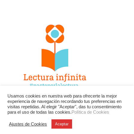
Usamos cookies en nuestra web para ofrecerte la mejor
experiencia de navegación recordando tus preferencias en
Facebook
Twitter
Instagram
visitas repetidas. Al elegir "Aceptar", das tu consentimiento
para el uso de todas las cookies.
Política de Cookies
YouTube
LinkedIn
Contacto
Ajustes de Cookies
Aceptar
BU
Buscar