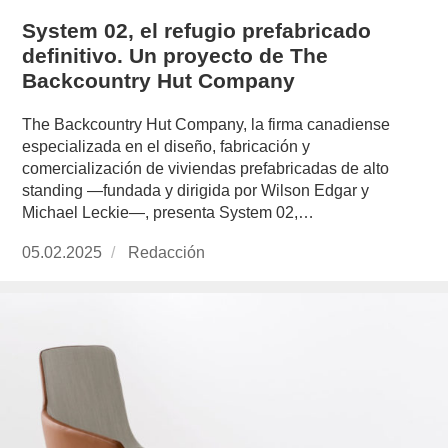
System 02, el refugio prefabricado
definitivo. Un proyecto de The
Backcountry Hut Company
The Backcountry Hut Company, la firma canadiense
especializada en el diseño, fabricación y
comercialización de viviendas prefabricadas de alto
standing —fundada y dirigida por Wilson Edgar y
Michael Leckie—, presenta System 02,…
Publicado
05.02.2025
https://www.experimenta.es/author/redaccion/
Redacción
el